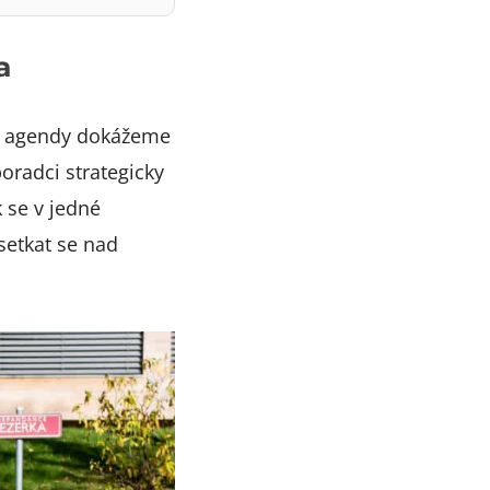
a
nu agendy dokážeme
poradci strategicky
 se v jedné
setkat se nad