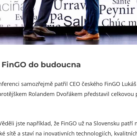
y FinGO do budoucna
nferenci samozřejmě patřil CEO českého FinGO Lukáš 
rotějškem Rolandem Dvořákem představil celkovou poz
ěděli jste například, že FinGO už na Slovensku patří
 sítě a staví na inovativních technologiích, kvalitní