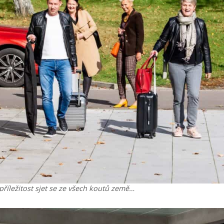
říležitost sjet se ze všech koutů země…