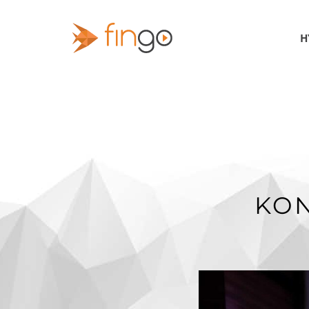
H
KON