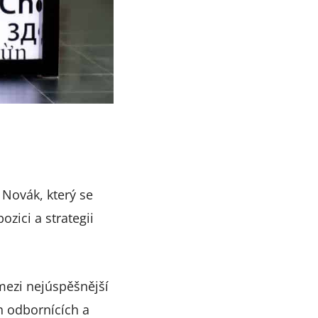
Novák, který se
ici a strategii
 mezi nejúspěšnější
ch odbornících a