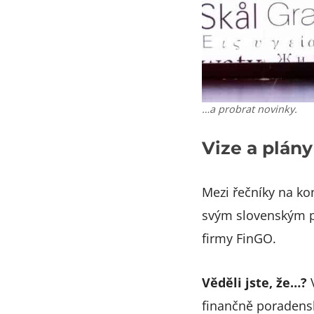
…a probrat novinky.
Vize a plán
Mezi řečníky na ko
svým slovenským p
firmy FinGO.
Věděli jste, že…?
V
finančně poradenské