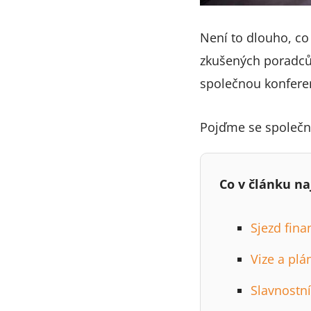
Není to dlouho, c
zkušených poradců
společnou konferenc
Pojďme se společně
Co v článku na
Sjezd fin
Vize a pl
Slavnostn