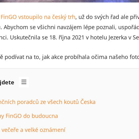
o
FinGO vstoupilo na český trh
, už do svých řad ale při
. Abychom se všichni navzájem lépe poznali, uspořád
i. Uskutečnila se 18. října 2021 v hotelu Jezerka v Se
 podívat na to, jak akce probíhala očima našeho foto
jdete
ančních poradců ze všech koutů Česka
ány FinGO do budoucna
í večeře a velké oznámení