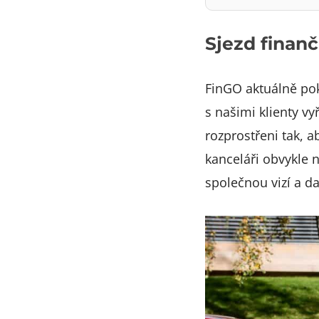
Sjezd finan
FinGO aktuálně pok
s našimi klienty vy
rozprostřeni tak, 
kanceláři obvykle 
společnou vizí a da