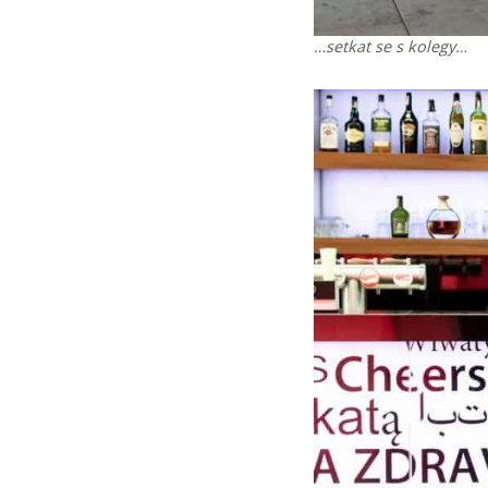
…setkat se s kolegy…