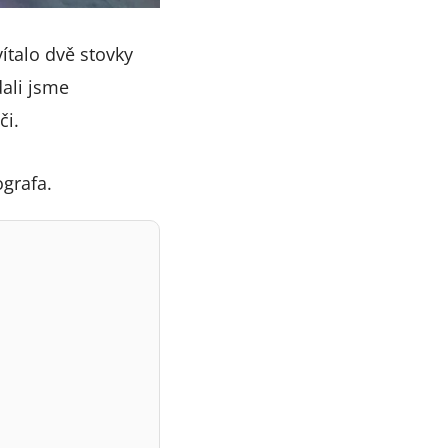
vítalo dvě stovky
ali jsme
či.
grafa.