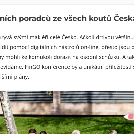
čních poradců ze všech koutů Česk
rývá svými makléři celé Česko. Ačkoli drtivou větši
řídit pomocí digitálních nástrojů on-line, přesto jsou 
aby mohli ke komukoli dorazit na osobní schůzku. A tak
nevídáme. FinGO konference byla unikátní příležitostí 
lšími plány.