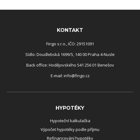
Rozcestník
KONTAKT
Fingo s.r.o., IČO: 29151091
Sídlo: Doudlebská 1699/5, 140 00 Praha 4-Nusle
Back office: Hodějovského 541 256 01 Benešov
E-mail:
info@fingo.cz
HYPOTÉKY
Hypoteční kalkulačka
Výpočet hypotéky podle příjmu
Refinancování hypotéky