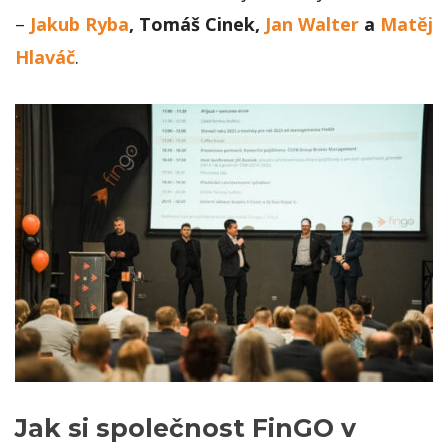
–
Jakub Ryba
, Tomáš Cinek,
Jan Walter
a
Matěj
Hlaváč
.
Jak si společnost FinGO v