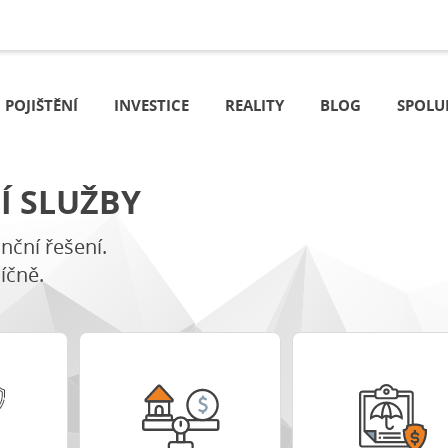
POJIŠTĚNÍ
INVESTICE
REALITY
BLOG
SPOLU
Í SLUŽBY
nční řešení.
síčně.
í
Porovnat varianty
Porovnat pojištění