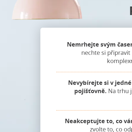
Nemrhejte svým čase
nechte si připravi
komplexn
Nevybírejte si v jedn
pojišťovně.
Na trhu j
Neakceptujte to, co vá
zvolte to, co o