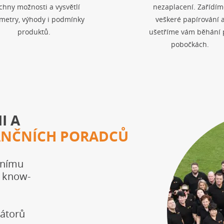
chny možnosti a vysvětlí
nezaplacení. Zařídím
metry, výhody i podmínky
veškeré papírování 
produktů.
ušetříme vám běhání 
pobočkách.
I A
ANČNÍCH PORADCŮ
tnímu
o know-
mátorů