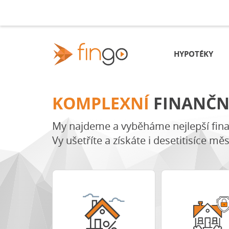
Fingo.cz
HYPOTÉKY
KOMPLEXNÍ
FINANČN
My najdeme a vyběháme nejlepší fina
Vy ušetříte a získáte i desetitisíce mě
tění
Porovnat nabídky
Porovnat pojištěn