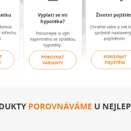
jetku
Vyplatí se mi
Životní pojiště
hypotéka?
domov
Chraňte sebe a své b
o střechu
správně nastaven
Porovnejte si výši
.
pojištěním.
nájemného se splátkou
hypotéky.
T
POROVNAT
POROVNAT
Í
POJIŠTĚNÍ
VARIANTY
DUKTY
POROVNÁVÁME
U NEJLEP