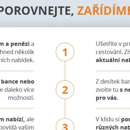
POROVNEJTE,
ZAŘÍDÍM
m a penězi
a
Ušetříte v p
1
t hned několik
cestování. Z
ích nabídek.
aktuální na
é bance nebo
Z desítek ban
2
e daleko více
zvolte tu
s n
možností.
pro vás.
m nabízí,
ale
V klidu si
po
3
dpovídá vašim
různých na