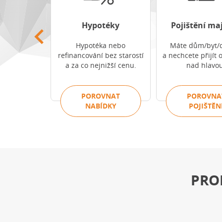
odnikatelů
Hypotéky
Pojištění ma
e podnikání
Hypotéka nebo
Máte dům/byt/
ekanými
refinancování bez starostí
a nechcete přijít 
tmi.
a za co nejnižší cenu.
nad hlavou
VNAT
POROVNAT
POROVNA
TĚNÍ
NABÍDKY
POJIŠTĚN
PRO