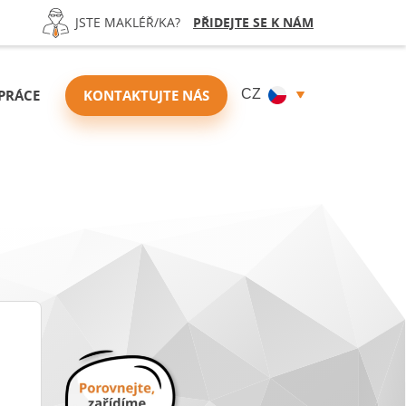
JSTE MAKLÉŘ/KA?
PŘIDEJTE SE K NÁM
PRÁCE
KONTAKTUJTE NÁS
CZ
Zjistit cenu
Porovnat nabídky