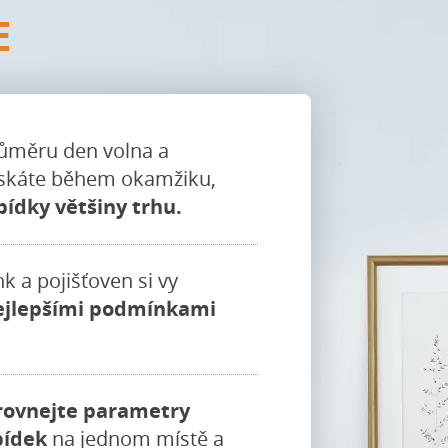
E
růměru den volna a
ískáte během okamžiku,
bídky většiny trhu.
k a pojišťoven si vy
ejlepšími podmínkami
rovnejte parametry
bídek
na jednom místě a