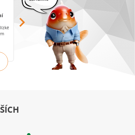
ní
Odhad nemovitosti
Refinancování
hypotéky
lízké
Spočítejte si cenu
ým
nemovitosti na prodej za
Zajistěte si nízký úrok
minutu.
hned a na dlouhá léta.
POROVNAT
ZJISTIT CENU
NABÍDKY
ŠÍCH