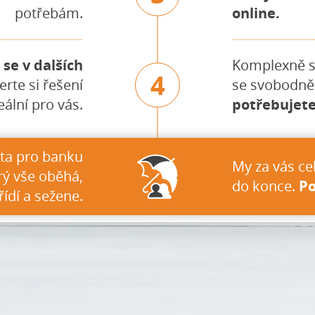
potřebám.
online.
se v dalších
Komplexně s
4
erte si řešení
se svobodně
eální pro vás.
potřebujete
ta pro banku
My za vás ce
rý vše oběhá,
do konce.
Po
řídí a sežene.