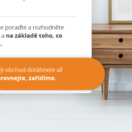
e poraďte a rozhodněte
 a
na základě toho, co
.
lý obchod dotáhnete až
rovnejte, zařídíme.