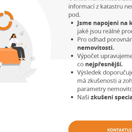
informací z katastru n
pod.
Jsme napojeni na 
jaké jsou reálné pro
Pro odhad porovnám
nemovitosti.
Výpočet upravujeme
co
nejpřesnější.
Výsledek doporučuj
má zkušenosti a zoh
parametry nemovito
Naši
zkušení specia
KONTAKTUJ