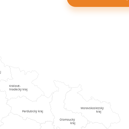
j
Králové-
hradecký kraj
Moravskoslezský
Pardubický kraj
kraj
Olomoucký
kraj