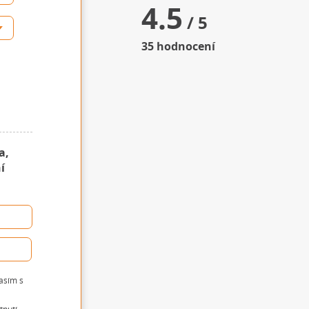
4.5
/ 5
35
hodnocení
a,
í
lasím s