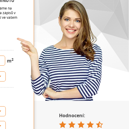
MINUTU
váme na
a zápisů v
tí ve vašem
2
m
Hodnocení: