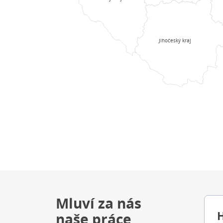
Jihočeský kraj
Mluví za nás
naše práce