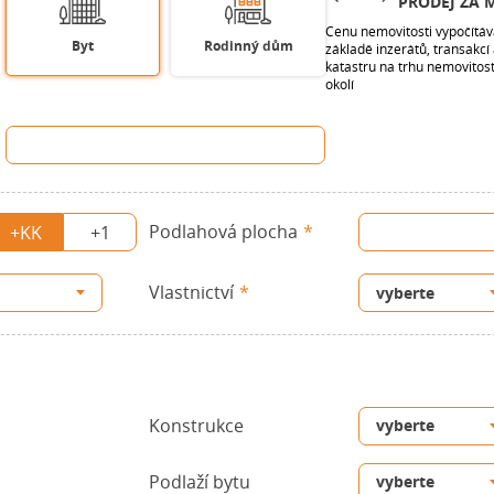
PRODEJ ZA 
Cenu nemovitosti vypočítá
Byt
Rodinný dům
základě inzerátů, transakcí 
katastru na trhu nemovitos
okolí
Podlahová plocha
+KK
+1
Vlastnictví
Konstrukce
Podlaží bytu