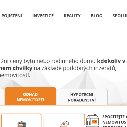
POJIŠTĚNÍ
INVESTICE
REALITY
BLOG
SPOLU
I
ržní ceny bytu nebo rodinného domu
kdekoliv v
hem chvilky
na základě podobných inzerátů,
nemovitostí.
ODHAD
HYPOTEČNÍ
NEMOVITOSTI
PORADENSTVÍ
SPOČÍTEJTE
NEMOVITOS