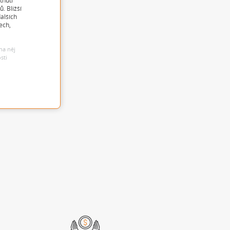
tnutí
. Bližší
alších
ech,
na něj
sti