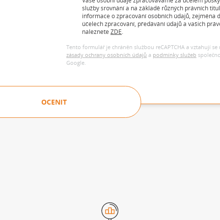
Vaše osobní údaje zpracováváme za účelem posky
služby srovnání a na základě různých právních titulů
informace o zpracování osobních údajů, zejména d
účelech zpracování, předávání údajů a vašich práv
naleznete
ZDE
.
Tento formulář je chráněn službou reCAPTCHA a vztahují se 
zásady ochrany osobních údajů
a
podmínky služeb
společno
Google.
OCENIT