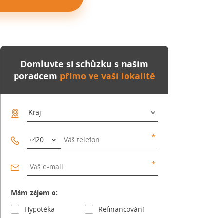
Domluvte si schůzku s naším
poradcem
přímo ve vaší lokalitě
Mám zájem o:
Hypotéka
Refinancování