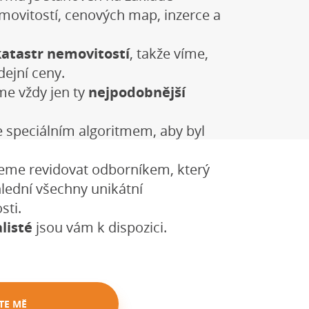
emovitostí, cenových map, inzerce a
katastr nemovitostí
, takže víme,
dejní ceny.
e vždy jen ty
nejpodobnější
 speciálním algoritmem, aby byl
eme revidovat odborníkem, který
lední všechny unikátní
sti.
listé
jsou vám k dispozici.
TE MĚ