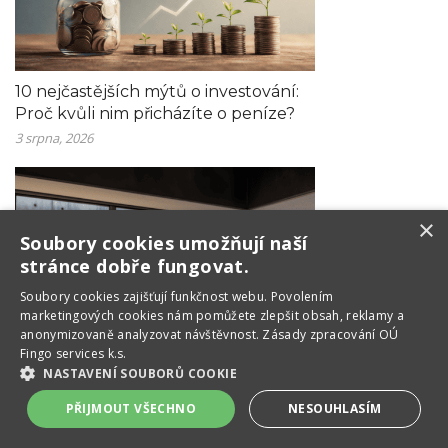
10 nejčastějších mýtů o investování:
Proč kvůli nim přicházíte o peníze?
3 srpna, 2026
×
Soubory cookies umožňují naší
stránce dobře fungovat.
Soubory сookies zajišťují funkčnost webu. Povolením
marketingových cookies nám pomůžete zlepšit obsah, reklamy a
anonymizovaně analyzovat návštěvnost.
Zásady zpracování OÚ
Fingo services k.s.
NASTAVENÍ SOUBORŮ COOKIE
Jak na novou hypotéku: Celý proces
PŘIJMOUT VŠECHNO
NESOUHLASÍM
krok za krokem
INVESTICE
POJIŠTĚNÍ
HYPOTÉKY
ŽIVOTNÍ POJIŠTĚNÍ
MAJETKU
20 července, 2026