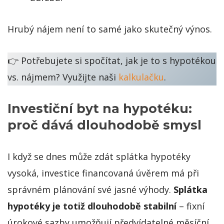
Hrubý nájem není to samé jako skutečný výnos.
👉 Potřebujete si spočítat, jak je to s hypotékou
vs. nájmem? Využijte naši
kalkulačku
.
Investiční byt na hypotéku:
proč dává dlouhodobě smysl
I když se dnes může zdát splátka hypotéky
vysoká, investice financovaná úvěrem má při
správném plánování své jasné výhody.
Splátka
hypotéky je totiž dlouhodobě stabilní
– fixní
úrokové sazby umožňují předvídatelné měsíční