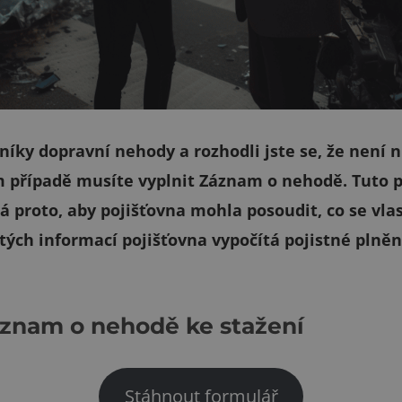
tníky dopravní nehody a rozhodli jste se, že není 
ém případě musíte vyplnit Záznam o nehodě. Tuto 
tá proto, aby pojišťovna mohla posoudit, co se vla
ých informací pojišťovna vypočítá pojistné plnění
znam o nehodě ke stažení
Stáhnout formulář