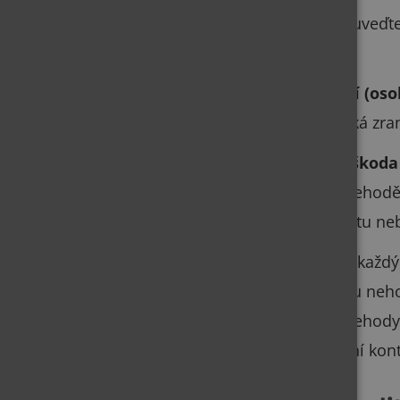
Místo:
uveďte
udála.
Zranění (oso
se i lehká zra
Věcná škoda
se při nehodě
předmětu neb
Svědci:
každý 
průběhu nehod
místě nehody,
telefonní kont