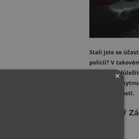
Stali jste se účas
policii? V takov
zákon a je důleži
×
základě poskytnut
škodní událostí.
Formulář Zá