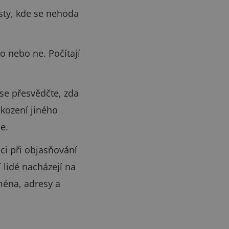
sty, kde se nehoda
 nebo ne. Počítají
e přesvědčte, zda
škození jiného
e.
ci při objasňování
lidé nacházejí na
ména, adresy a