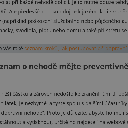
olat při každé nehodě policii. Je to nutné pouze tehd
Kč. Ale především, pokud dojde k jakémukoliv zraněn
y (například poškození služebního nebo půjčeného au
značky, svodidla, plotu nebo domu a také při střetu se 
o vás také
seznam kroků, jak postupovat při dopravn
znam o nehodě mějte preventivně 
 nižší částku a zároveň nedošlo ke zranění, úmrtí, po
látek, je nezbytné, abyste spolu s dalšími účastníky 
opravní nehodě“. Proto je důležité, abyste ho měli st
 stáhnout a vytisknout, určitě ho najdete i na webové 