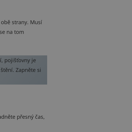
 obě strany. Musí
 se na tom
, pojišťovny je
štění. Zapněte si
adněte přesný čas,