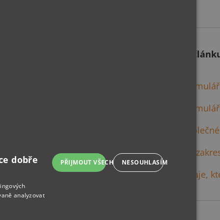
Co se v článk
Formulář
Formulář
Společné
Jak zakre
ce dobře
PŘIJMOUT VŠECHNO
NESOUHLASÍM
Údaje, k
tingových
vaně analyzovat