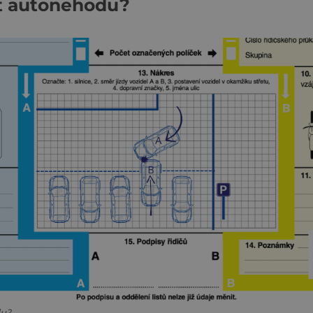
it autonehodu?
du?