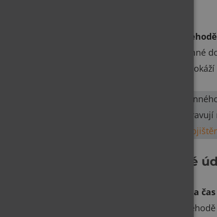
pojišťovny.
Záznam o nehodě
dojít k vzájemné d
účastníci nedokáží 
👉 Cena povinného 
průběžně upravují n
Hlídač autopojištěn
Společné úd
Datum a čas
kdy k nehodě 