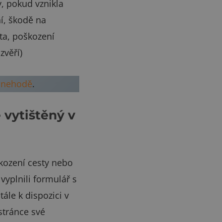
y, pokud vznikla
í, škodě na
ta, poškození
zvěří)
í nehodě
.
vytištěný v
škození cesty nebo
vyplnili formulář s
ále k dispozici v
stránce své