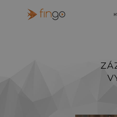
H
ZÁ
V