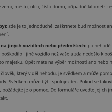
 zemi, město, ulici, číslo domu, případně kilometr ce
by):
zde je to jednoduché, zaškrtnete buď možnost ano
nění.
 na jiných vozidlech nebo předmětech:
po nehodě s
 poškodilo i jiné vozidlo než vaše a zda nedošlo k po
o majetku. Opět máte na výběr možnosti ano nebo n
člověk, který viděl nehodu, je svědkem a může pomo
y. Svědkem může být i spolujezdec. Pokud se takoví 
 požádejte je o pomoc. Do formuláře uveďte jejich j
akt.