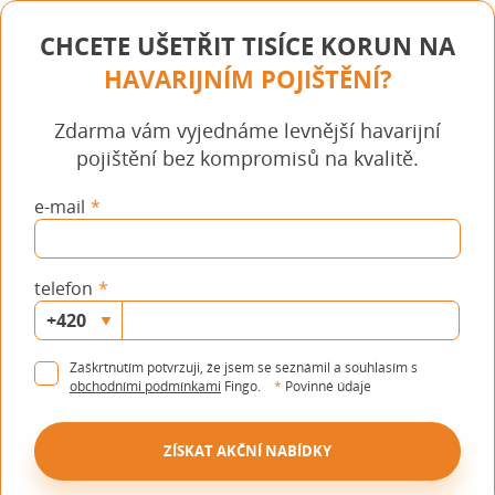
CHCETE UŠETŘIT TISÍCE KORUN NA
HAVARIJNÍM POJIŠTĚNÍ?
Zdarma vám vyjednáme levnější havarijní
pojištění bez kompromisů na kvalitě.
e-mail
telefon
Zaškrtnutím potvrzuji, že jsem se seznámil a souhlasím s
obchodními podmínkami
Fingo.
*
Povinné údaje
ZÍSKAT AKČNÍ NABÍDKY