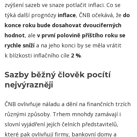
zvýšení sazeb ve snaze potlačit inflaci. Co se
týká další prognózy
inflace
, ČNB očekává, že
do
konce roku bude dosahovat dvouciferných
hodnot
, ale
v první polovině příštího roku se
rychle sníží
a na jeho konci by se měla vrátit
k blízkosti inflačního cíle
2 %
.
Sazby běžný člověk pocítí
nejvýrazněji
ČNB ovlivňuje náladu a dění na finančních trzích
různými způsoby. Trhem mnohdy zamávají i
slovní vyjádření jejích čelních představitelů,
které pak ovlivňují firmy, bankovní domy a