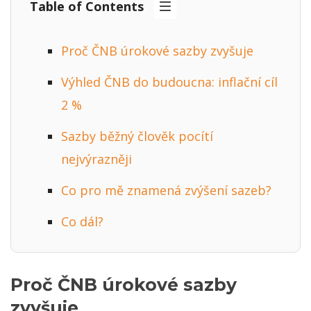
Table of Contents
Proč ČNB úrokové sazby zvyšuje
Výhled ČNB do budoucna: inflační cíl
2 %
Sazby běžný člověk pocítí
nejvýrazněji
Co pro mě znamená zvýšení sazeb?
Co dál?
Proč ČNB úrokové sazby
zvyšuje