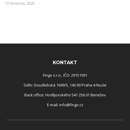
10 července, 2026
Rozcestník
KONTAKT
Fingo s.r.o., IČO: 29151091
Sídlo: Doudlebská 1699/5, 140 00 Praha 4-Nusle
Back office: Hodějovského 541 256 01 Benešov
E-mail:
info@fingo.cz