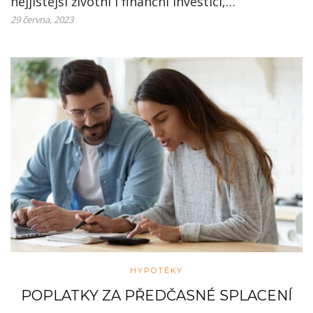
nejjistější životní i finanční investicí,…
29 června, 2023
HYPOTÉKY
POPLATKY ZA PŘEDČASNÉ SPLACENÍ