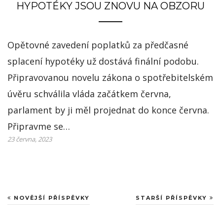
HYPOTÉKY JSOU ZNOVU NA OBZORU
Opětovné zavedení poplatků za předčasné
splacení hypotéky už dostává finální podobu.
Připravovanou novelu zákona o spotřebitelském
úvěru schválila vláda začátkem června,
parlament by ji měl projednat do konce června.
Připravme se…
23 června, 2023
NOVĚJŠÍ PŘÍSPĚVKY
STARŠÍ PŘÍSPĚVKY