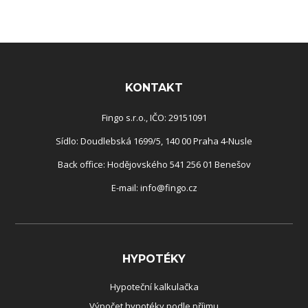
Rozcestník
KONTAKT
Fingo s.r.o., IČO: 29151091
Sídlo: Doudlebská 1699/5, 140 00 Praha 4-Nusle
Back office: Hodějovského 541 256 01 Benešov
E-mail:
info@fingo.cz
HYPOTÉKY
Hypoteční kalkulačka
Výpočet hypotéky podle příjmu