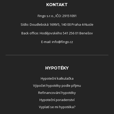
Rozcestník
KONTAKT
Fingo s.r.o., IČO: 29151091
Sídlo: Doudlebská 1699/5, 140 00 Praha 4-Nusle
Back office: Hodějovského 541 256 01 Benešov
E-mail:
info@fingo.cz
HYPOTÉKY
Hypoteční kalkulačka
Výpočet hypotéky podle příjmu
Refinancování hypotéky
Hypoteční poradenství
Vyplatí se mi hypotéka?