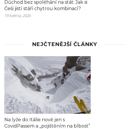
Důchod bez spoléhání na stát: Jak si
Češi jistí stáří chytrou kombinací?
19 května, 2026
NEJČTENĚJŠÍ ČLÁNKY
Na lyže do Itálie nově jen s
CovidPassem a „pojištěním na blbost”