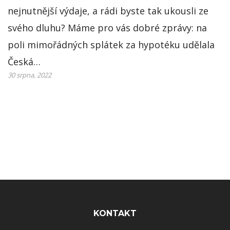
nejnutnější výdaje, a rádi byste tak ukousli ze
svého dluhu? Máme pro vás dobré zprávy: na
poli mimořádných splátek za hypotéku udělala
Česká…
30 srpna, 2022
Rozcestník
KONTAKT