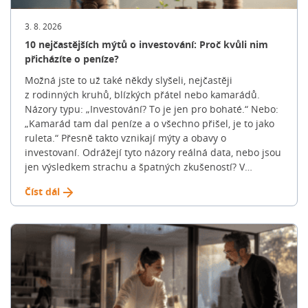
3. 8. 2026
10 nejčastějších mýtů o investování: Proč kvůli nim
přicházíte o peníze?
Možná jste to už také někdy slyšeli, nejčastěji
z rodinných kruhů, blízkých přátel nebo kamarádů.
Názory typu: „Investování? To je jen pro bohaté.“ Nebo:
„Kamarád tam dal peníze a o všechno přišel, je to jako
ruleta.“ Přesně takto vznikají mýty a obavy o
investovaní. Odrážejí tyto názory reálná data, nebo jsou
jen výsledkem strachu a špatných zkušeností? V
následujících řádcích si v tom uděláme jasno. Pojďme si
Číst dál
společně posvítit na 10 nejčastějších mýtů o investování
a ukázat si, jak realita vypadá doopravdy. „Jako
investiční specialista se s těmito tvrzeními potkávám
dnes a denně. Svět financí je bohužel opředen
spoustou mýtů, které v lidech vyvolávají strach. A
výsledek? Peníze nechávají ležet na běžných účtech
nebo spořících, kde je pomalu, ale jistě požírá inflace,“
zmiňuje David Pacoň, specialista na investice a DPS