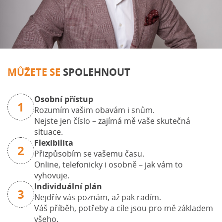
MŮŽETE SE
SPOLEHNOUT
Osobní přístup
1
Rozumím vašim obavám i snům.
Nejste jen číslo – zajímá mě vaše skutečná
situace.
Flexibilita
2
Přizpůsobím se vašemu času.
Online, telefonicky i osobně – jak vám to
vyhovuje.
Individuální plán
3
Nejdřív vás poznám, až pak radím.
Váš příběh, potřeby a cíle jsou pro mě základem
všeho.