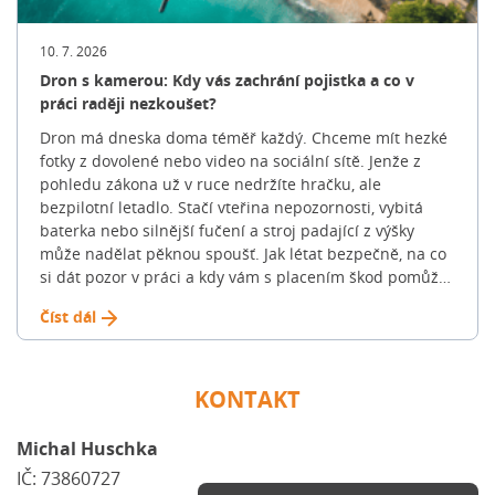
možnostech, začíná fáze hledání. Promyslete si klíčové
parametry: 💡 Tip: Hledání konkrétního bydlení může
trvat týdny i měsíce. Nespěchejte a projděte si více
10. 7. 2026
nabídek na trhu, abyste získali reálný přehled o cenách
Dron s kamerou: Kdy vás zachrání pojistka a co v
v dané lokalitě. 3. Nezávazné ověření výše hypotéky:
práci raději nezkoušet?
Kolik si můžete dovolit? Banky standardně neposkytují
Dron má dneska doma téměř každý. Chceme mít hezké
100% hypotéky. Běžně financují do 70-80 % hodnoty
fotky z dovolené nebo video na sociální sítě. Jenže z
nemovitosti (u žadatelů do 36 let často až do 90 %).
pohledu zákona už v ruce nedržíte hračku, ale
Zbývající část musíte dofinancovat z vlastních úspor, […]
bezpilotní letadlo. Stačí vteřina nepozornosti, vybitá
Článek Jak na novou hypotéku: Celý proces krok za
baterka nebo silnější fučení a stroj padající z výšky
krokem se nejdříve objevil na Blog FinGO.cz.
může nadělat pěknou spoušť. Jak létat bezpečně, na co
si dát pozor v práci a kdy vám s placením škod pomůže
klasická „pojistka na blbost“? Podívali jsme se na
Číst dál
pravidla, která v roce 2026 platí v ČR i v unii. Jaké škody
dron nejčastěji způsobí? Když se dron vymkne kontrole,
obvykle z toho není jen pár škrábanců na plastu.
Pojišťovny nejčastěji řeší tyto tři situace: 🟠 Příklad z
KONTAKT
praxe: Stačí, aby dronu selhal motor nad parkovištěm.
Pád na kapotu zánovního SUV pak majitele vyjde klidně
Michal Huschka
na sto tisíc korun. Velké srovnání pojišťoven: Kdo dron
IČ: 73860727
kryje a kdo ne? U dronu můžete pojistit dvě věci: stroj