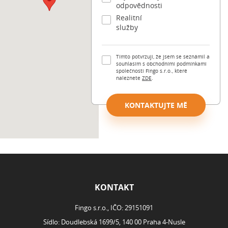
odpovědnosti
Realitní
služby
Tímto potvrzuji, že jsem se seznámil a
souhlasím s obchodními podmínkami
společnosti Fingo s.r.o., které
naleznete
ZDE
.
KONTAKTUJTE MĚ
ROZCESTNÍK
KONTAKT
Fingo s.r.o., IČO: 29151091
Sídlo: Doudlebská 1699/5, 140 00 Praha 4-Nusle