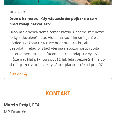
možnostech, začíná fáze hledání. Promyslete si klíčové
parametry: 💡 Tip: Hledání konkrétního bydlení může
trvat týdny i měsíce. Nespěchejte a projděte si více
10. 7. 2026
nabídek na trhu, abyste získali reálný přehled o cenách
Dron s kamerou: Kdy vás zachrání pojistka a co v
v dané lokalitě. 3. Nezávazné ověření výše hypotéky:
práci raději nezkoušet?
Kolik si můžete dovolit? Banky standardně neposkytují
Dron má dneska doma téměř každý. Chceme mít hezké
100% hypotéky. Běžně financují do 70-80 % hodnoty
fotky z dovolené nebo video na sociální sítě. Jenže z
nemovitosti (u žadatelů do 36 let často až do 90 %).
pohledu zákona už v ruce nedržíte hračku, ale
Zbývající část musíte dofinancovat z vlastních úspor, […]
bezpilotní letadlo. Stačí vteřina nepozornosti, vybitá
Článek Jak na novou hypotéku: Celý proces krok za
baterka nebo silnější fučení a stroj padající z výšky
krokem se nejdříve objevil na Blog FinGO.cz.
může nadělat pěknou spoušť. Jak létat bezpečně, na co
si dát pozor v práci a kdy vám s placením škod pomůže
klasická „pojistka na blbost“? Podívali jsme se na
Číst dál
pravidla, která v roce 2026 platí v ČR i v unii. Jaké škody
dron nejčastěji způsobí? Když se dron vymkne kontrole,
obvykle z toho není jen pár škrábanců na plastu.
Pojišťovny nejčastěji řeší tyto tři situace: 🟠 Příklad z
KONTAKT
praxe: Stačí, aby dronu selhal motor nad parkovištěm.
Pád na kapotu zánovního SUV pak majitele vyjde klidně
Martin Prágl, EFA
na sto tisíc korun. Velké srovnání pojišťoven: Kdo dron
MP Finanční
kryje a kdo ne? U dronu můžete pojistit dvě věci: stroj