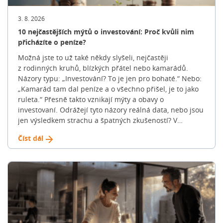
3. 8. 2026
10 nejčastějších mýtů o investování: Proč kvůli nim
přicházíte o peníze?
Možná jste to už také někdy slyšeli, nejčastěji
z rodinných kruhů, blízkých přátel nebo kamarádů.
Názory typu: „Investování? To je jen pro bohaté.“ Nebo:
„Kamarád tam dal peníze a o všechno přišel, je to jako
ruleta.“ Přesně takto vznikají mýty a obavy o
investovaní. Odrážejí tyto názory reálná data, nebo jsou
jen výsledkem strachu a špatných zkušeností? V
následujících řádcích si v tom uděláme jasno. Pojďme si
Číst dál
společně posvítit na 10 nejčastějších mýtů o investování
a ukázat si, jak realita vypadá doopravdy. „Jako
investiční specialista se s těmito tvrzeními potkávám
dnes a denně. Svět financí je bohužel opředen
spoustou mýtů, které v lidech vyvolávají strach. A
výsledek? Peníze nechávají ležet na běžných účtech
nebo spořících, kde je pomalu, ale jistě požírá inflace,“
zmiňuje David Pacoň, specialista na investice a DPS