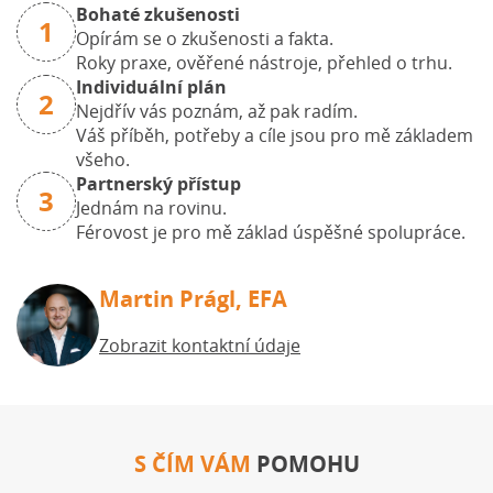
Bohaté zkušenosti
1
Opírám se o zkušenosti a fakta.
Roky praxe, ověřené nástroje, přehled o trhu.
Individuální plán
2
Nejdřív vás poznám, až pak radím.
Váš příběh, potřeby a cíle jsou pro mě základem
všeho.
Partnerský přístup
3
Jednám na rovinu.
Férovost je pro mě základ úspěšné spolupráce.
Martin Prágl, EFA
Zobrazit kontaktní údaje
S ČÍM VÁM
POMOHU