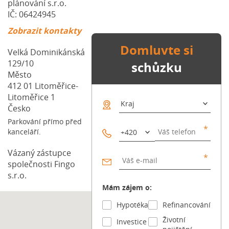
plánování s.r.o.
samotný (havarijní pojištění) a škody, které způsobíte
IČ: 06424945
ostatním (odpovědnost). Pokud létáte jen pro radost s
menším dronem, může vás krýt vaše běžná pojistka
Zobrazit kontakty
odpovědnosti („na blbost“). Každá pojišťovna to má ale
Domluvte si
jinak. ❗️ Důležité varování: Žádná běžná občanská
Velká Dominikánská
pojistka vám nepomůže, pokud dronem vyděláváte
129/10
schůzku
peníze. Fotíte domy pro realitku? Točíte svatby? Děláte
Město
firemní […] Článek Dron s kamerou: Kdy vás zachrání
412 01
Litoměřice-
pojistka a co v práci raději nezkoušet? se nejdříve
Litoměřice 1
objevil na Blog FinGO.cz.
Česko
Parkování přímo před
kanceláří.
Vázaný zástupce
společnosti Fingo
s.r.o.
Mám zájem o:
Hypotéka
Refinancování
Životní
Investice