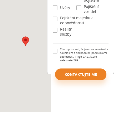
pojištění
Pojištění
Úvěry
vozidel
Pojištění majetku a
odpovědnosti
Realitní
služby
Tímto potvrzuji, že jsem se seznámil a
souhlasím s obchodními podmínkami
společnosti Fingo s.r.o., které
naleznete
ZDE
.
KONTAKTUJTE MĚ