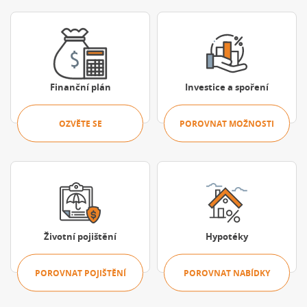
Ozvěte se
Porovnat možn
Finanční plán
Investice a spoření
OZVĚTE SE
POROVNAT MOŽNOSTI
Porovnat pojištění
Porovnat nabíd
Životní pojištění
Hypotéky
POROVNAT POJIŠTĚNÍ
POROVNAT NABÍDKY