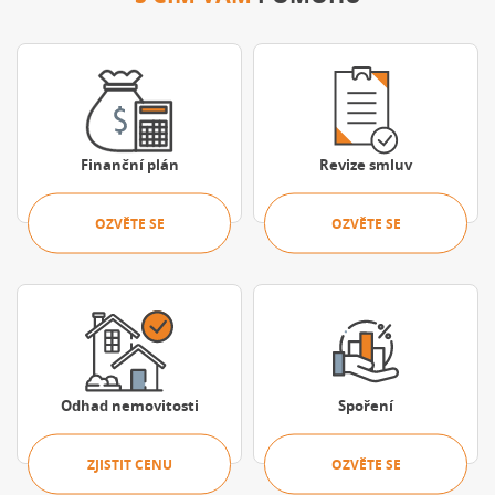
Ozvěte se
Ozvěte se
Finanční plán
Revize smluv
OZVĚTE SE
OZVĚTE SE
Zjistit cenu
Ozvěte se
Odhad nemovitosti
Spoření
ZJISTIT CENU
OZVĚTE SE