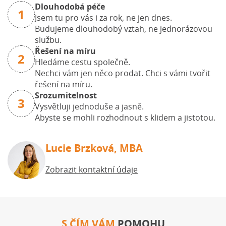
Dlouhodobá péče
1
Jsem tu pro vás i za rok, ne jen dnes.
Budujeme dlouhodobý vztah, ne jednorázovou
službu.
Řešení na míru
2
Hledáme cestu společně.
Nechci vám jen něco prodat. Chci s vámi tvořit
řešení na míru.
Srozumitelnost
3
Vysvětluji jednoduše a jasně.
Abyste se mohli rozhodnout s klidem a jistotou.
Lucie Brzková, MBA
Zobrazit kontaktní údaje
S ČÍM VÁM
POMOHU