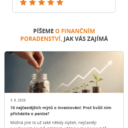
ani komunikovat s různými institucemi.
PÍŠEME
O FINANČNÍM
PORADENSTVÍ,
JAK VÁS ZAJÍMÁ
3. 8. 2026
10 nejčastějších mýtů o investování: Proč kvůli nim
přicházíte o peníze?
Možná jste to už také někdy slyšeli, nejčastěji