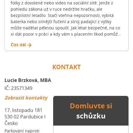
fotky z dovolené nebo video na sociální sítě. Jenže z
nemovitosti (u žadatelů do 36 let často až do 90 %).
pohledu zákona už v ruce nedržíte hračku, ale
Zbývající část musíte dofinancovat z vlastních úspor, […]
bezpilotní letadlo. Stačí vteřina nepozornosti, vybitá
Článek Jak na novou hypotéku: Celý proces krok za
baterka nebo silnější fučení a stroj padající z výšky
krokem se nejdříve objevil na Blog FinGO.cz.
může nadělat pěknou spoušť. Jak létat bezpečně, na co
si dát pozor v práci a kdy vám s placením škod pomůže
klasická „pojistka na blbost“? Podívali jsme se na
Číst dál
pravidla, která v roce 2026 platí v ČR i v unii. Jaké škody
dron nejčastěji způsobí? Když se dron vymkne kontrole,
obvykle z toho není jen pár škrábanců na plastu.
Pojišťovny nejčastěji řeší tyto tři situace: 🟠 Příklad z
KONTAKT
praxe: Stačí, aby dronu selhal motor nad parkovištěm.
Pád na kapotu zánovního SUV pak majitele vyjde klidně
Lucie Brzková, MBA
na sto tisíc korun. Velké srovnání pojišťoven: Kdo dron
IČ: 23571349
kryje a kdo ne? U dronu můžete pojistit dvě věci: stroj
samotný (havarijní pojištění) a škody, které způsobíte
Zobrazit kontakty
ostatním (odpovědnost). Pokud létáte jen pro radost s
Domluvte si
menším dronem, může vás krýt vaše běžná pojistka
17. listopadu 181
schůzku
odpovědnosti („na blbost“). Každá pojišťovna to má ale
530 02
Pardubice I
jinak. ❗️ Důležité varování: Žádná běžná občanská
Česko
pojistka vám nepomůže, pokud dronem vyděláváte
Parkování naproti