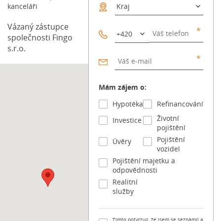
peníze. Fotíte domy pro realitku? Točíte svatby? Děláte
kanceláři
firemní […] Článek Dron s kamerou: Kdy vás zachrání
pojistka a co v práci raději nezkoušet? se nejdříve
Vázaný zástupce
objevil na Blog FinGO.cz.
společnosti Fingo
s.r.o.
Mám zájem o:
Hypotéka
Refinancování
Životní
Investice
pojištění
Pojištění
Úvěry
vozidel
Pojištění majetku a
odpovědnosti
Realitní
služby
Tímto potvrzuji, že jsem se seznámil a