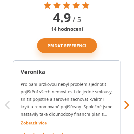
4.9
/ 5
14
hodnocení
PŘIDAT REFERENCI
Veronika
Pro paní Brzkovou nebyl problém sjednotit
pojištění všech nemovitostí do jedné smlouvy,
snížit pojistné a zároveň zachovat kvalitní
krytí u renomované pojišťovny. Společně jsme
nastavily také dlouhodobý finanční plán s
důrazem na důstojný důchod. Odteď už
Zobrazit více
nemusím řešit finance na několika místech