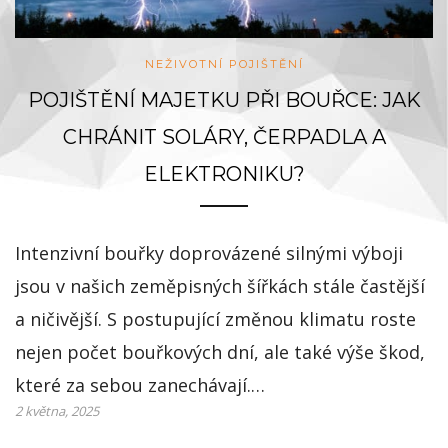
NEŽIVOTNÍ POJIŠTĚNÍ
POJIŠTĚNÍ MAJETKU PŘI BOUŘCE: JAK
CHRÁNIT SOLÁRY, ČERPADLA A
ELEKTRONIKU?
Intenzivní bouřky doprovázené silnými výboji
jsou v našich zeměpisných šířkách stále častější
a ničivější. S postupující změnou klimatu roste
nejen počet bouřkových dní, ale také výše škod,
které za sebou zanechávají.…
2 května, 2025