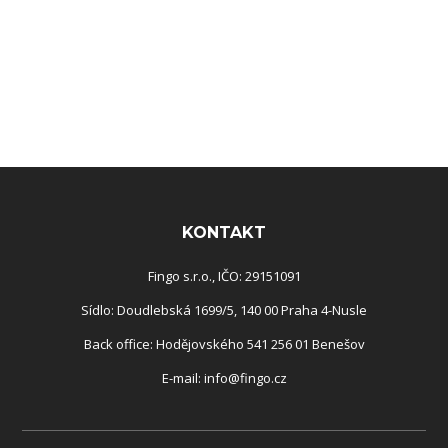
Rozcestník
KONTAKT
Fingo s.r.o., IČO: 29151091
Sídlo: Doudlebská 1699/5, 140 00 Praha 4-Nusle
Back office: Hodějovského 541 256 01 Benešov
E-mail:
info@fingo.cz