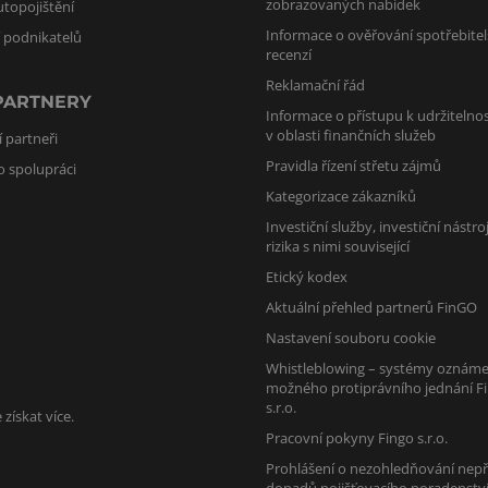
zobrazovaných nabídek
utopojištění
Informace o ověřování spotřebite
í podnikatelů
recenzí
Reklamační řád
PARTNERY
Informace o přístupu k udržitelnos
v oblasti finančních služeb
 partneři
Pravidla řízení střetu zájmů
o spolupráci
Kategorizace zákazníků
Investiční služby, investiční nástro
rizika s nimi související
Etický kodex
Aktuální přehled partnerů FinGO
Nastavení souboru cookie
Whistleblowing – systémy oznáme
možného protiprávního jednání F
s.r.o.
získat více.
Pracovní pokyny Fingo s.r.o.
Prohlášení o nezohledňování nepř