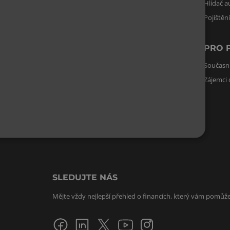
Vyplatí se mi hypotéka?
Hlídač a
Pojištěn
INVESTICE
PRO 
Investiční kalkulačka
Současní
Zájemci 
REALITY
Odhad nemovitosti
SLEDUJTE NÁS
Mějte vždy nejlepší přehled o financích, který vám pomůže 