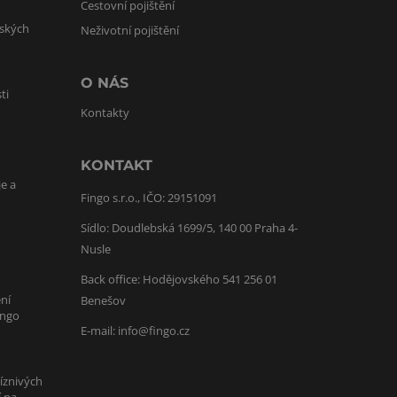
Cestovní pojištění
lských
Neživotní pojištění
O NÁS
ti
Kontakty
KONTAKT
je a
Fingo s.r.o., IČO: 29151091
Sídlo: Doudlebská 1699/5, 140 00 Praha 4-
Nusle
Back office: Hodějovského 541 256 01
ní
Benešov
ingo
E-mail:
info@fingo.cz
íznivých