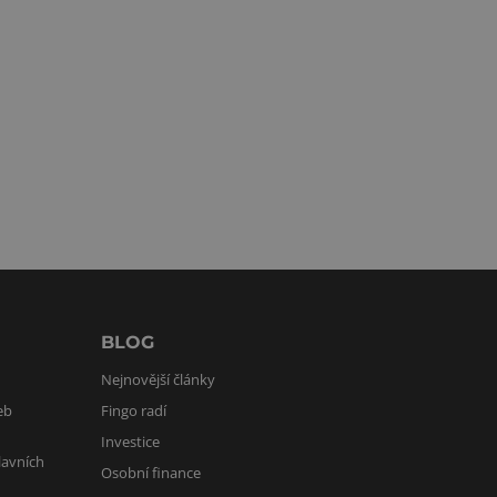
BLOG
Nejnovější články
eb
Fingo radí
Investice
lavních
Osobní finance