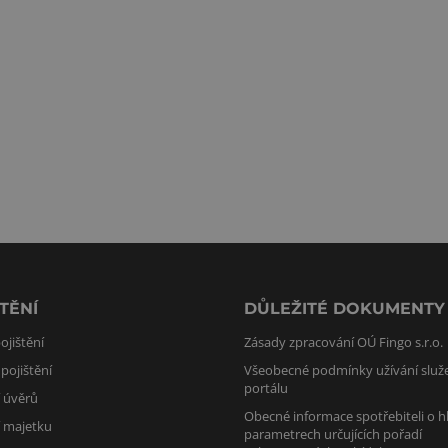
TĚNÍ
DŮLEŽITÉ DOKUMENTY
ojištění
Zásady zpracování OÚ Fingo s.r.o.
pojištění
Všeobecné podmínky užívání služ
portálu
í úvěrů
Obecné informace spotřebiteli o h
í majetku
parametrech určujících pořadí