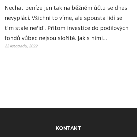
Nechat peníze jen tak na běžném účtu se dnes
nevyplácí. Všichni to víme, ale spousta lidí se
tím stále neřídí. Přitom investice do podílových
fondů vůbec nejsou složité. Jak s nimi…
22 listopadu, 2022
Rozcestník
KONTAKT