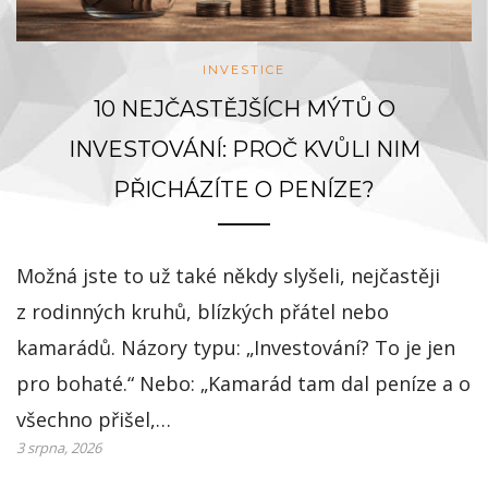
INVESTICE
10 NEJČASTĚJŠÍCH MÝTŮ O
INVESTOVÁNÍ: PROČ KVŮLI NIM
PŘICHÁZÍTE O PENÍZE?
Možná jste to už také někdy slyšeli, nejčastěji
z rodinných kruhů, blízkých přátel nebo
kamarádů. Názory typu: „Investování? To je jen
pro bohaté.“ Nebo: „Kamarád tam dal peníze a o
všechno přišel,…
3 srpna, 2026