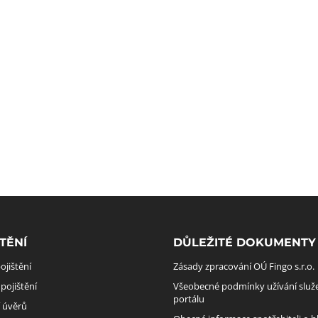
TĚNÍ
DŮLEŽITÉ DOKUMENTY
ojištění
Zásady zpracování OÚ Fingo s.r.o.
pojištění
Všeobecné podmínky užívání služ
portálu
í úvěrů