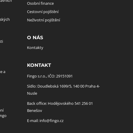
lavních
Osobní finance
Cestovní pojištění
lských
Neživotní pojištění
O NÁS
ti
Kontakty
KONTAKT
je a
Fingo s.r.o., IČO: 29151091
Sídlo: Doudlebská 1699/5, 140 00 Praha 4-
Nusle
Back office: Hodějovského 541 256 01
ní
Benešov
ingo
E-mail:
info@fingo.cz