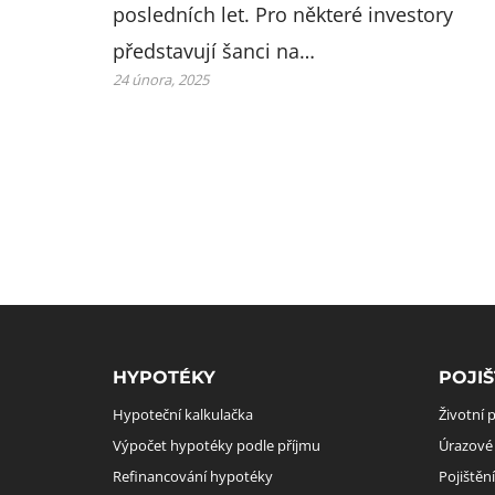
posledních let. Pro některé investory
představují šanci na…
24 února, 2025
Rozcestník
HYPOTÉKY
POJIŠ
Hypoteční kalkulačka
Životní p
Výpočet hypotéky podle příjmu
Úrazové 
Refinancování hypotéky
Pojištěn