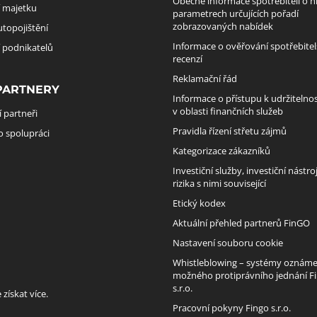
Obecné informace spotřebiteli o h
í majetku
parametrech určujících pořadí
zobrazovaných nabídek
utopojištění
Informace o ověřování spotřebite
í podnikatelů
recenzí
Reklamační řád
PARTNERY
Informace o přístupu k udržitelnos
v oblasti finančních služeb
 partneři
Pravidla řízení střetu zájmů
o spolupráci
Kategorizace zákazníků
Investiční služby, investiční nástro
rizika s nimi související
Etický kodex
Aktuální přehled partnerů FinGO
Nastavení souboru cookie
Whistleblowing – systémy oznáme
možného protiprávního jednání F
s.r.o.
získat více.
Pracovní pokyny Fingo s.r.o.