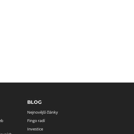
BLOG
Nejnovější články
eb
Fingo radí
Investice