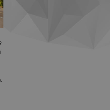
?
Í
m,