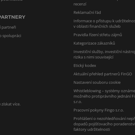
recenzí
Reklamační řád
PARTNERY
Informace o přístupu k udržitelnos
v oblasti finančních služeb
 partneři
Pravidla řízení střetu zájmů
o spolupráci
Kategorizace zákazníků
Investiční služby, investiční nástro
rizika s nimi související
Etický kodex
Aktuální přehled partnerů FinGO
Nastavení souboru cookie
Whistleblowing – systémy oznáme
možného protiprávního jednání F
s.r.o.
získat více.
Pracovní pokyny Fingo s.r.o.
Prohlášení o nezohledňování nepř
dopadů pojišťovacího poradenstv
faktory udržitelnosti