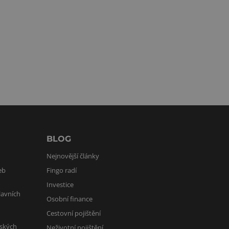
BLOG
Nejnovější články
eb
Fingo radí
Investice
lavních
Osobní finance
Cestovní pojištění
lských
Neživotní pojištění