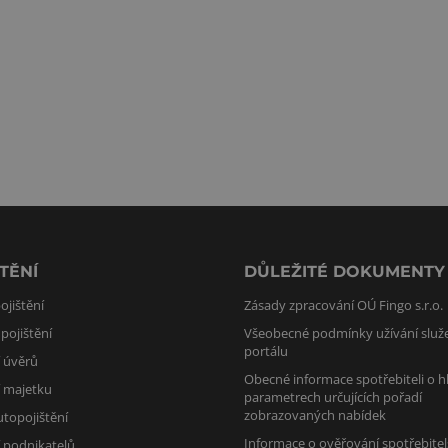
TĚNÍ
DŮLEŽITÉ DOKUMENTY
ojištění
Zásady zpracování OÚ Fingo s.r.o.
pojištění
Všeobecné podmínky užívání služ
portálu
í úvěrů
Obecné informace spotřebiteli o h
í majetku
parametrech určujících pořadí
zobrazovaných nabídek
utopojištění
Informace o ověřování spotřebite
í podnikatelů