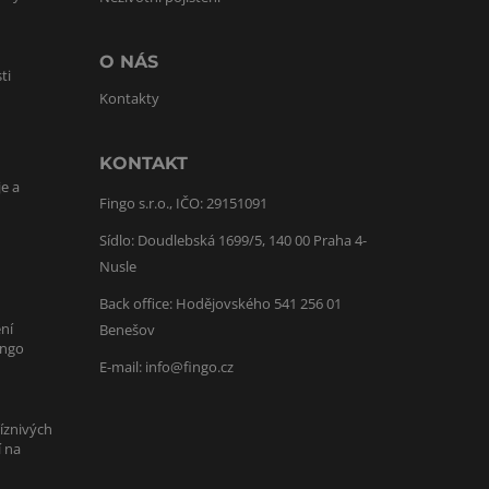
O NÁS
ti
Kontakty
KONTAKT
je a
Fingo s.r.o., IČO: 29151091
Sídlo: Doudlebská 1699/5, 140 00 Praha 4-
Nusle
Back office: Hodějovského 541 256 01
ní
Benešov
ingo
E-mail:
info@fingo.cz
íznivých
í na