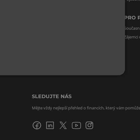
INVESTICE
PRO 
Investiční kalkulačka
Současní
Zájemci 
REALITY
Odhad nemovitosti
SLEDUJTE NÁS
Mějte vždy nejlepší přehled o financích, který vám pomůže 