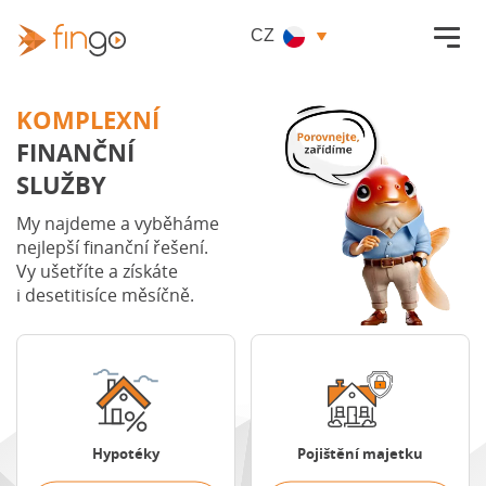
Fingo.cz
CZ
KOMPLEXNÍ
FINANČNÍ
SLUŽBY
My najdeme a vyběháme
nejlepší finanční řešení.
Vy ušetříte a získáte
i desetitisíce měsíčně.
Porovnat nabídky
Porovnat pojištění
Hypotéky
Pojištění majetku