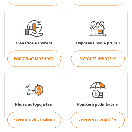
Porovnat možnosti
Výpočet hypotéky
Investice a spoření
Hypotéka podle příjmu
POROVNAT MOŽNOSTI
VÝPOČET HYPOTÉKY
Zapnout připomínku
Porovnat pojištění
Hlídač autopojištění
Pojištění podnikatelů
ZAPNOUT PŘIPOMÍNKU
POROVNAT POJIŠTĚNÍ