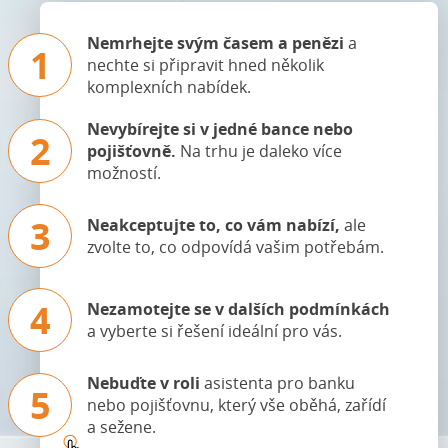
Nemrhejte svým časem a penězi
a
1
nechte si připravit hned několik
komplexních nabídek.
Nevybírejte si v jedné bance nebo
2
pojišťovně.
Na trhu je daleko více
možností.
3
Neakceptujte to, co vám nabízí,
ale
zvolte to, co odpovídá vašim potřebám.
4
Nezamotejte se v dalších podmínkách
a vyberte si řešení ideální pro vás.
Nebuďte v roli
asistenta pro banku
5
nebo pojišťovnu, který vše oběhá, zařídí
a sežene.