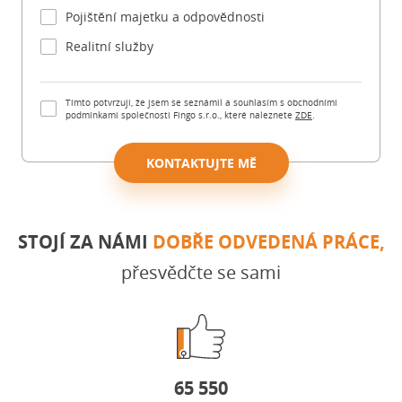
Pojištění majetku a odpovědnosti
Realitní služby
Tímto potvrzuji, že jsem se seznámil a souhlasím s obchodními
podmínkami společnosti Fingo s.r.o., které naleznete
ZDE
.
KONTAKTUJTE MĚ
STOJÍ ZA NÁMI
DOBŘE ODVEDENÁ PRÁCE,
přesvědčte se sami
65 550