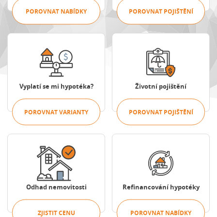
POROVNAT NABÍDKY
POROVNAT POJIŠTĚNÍ
Porovnat varianty
Porovnat pojištění
Vyplatí se mi hypotéka?
Životní pojištění
POROVNAT VARIANTY
POROVNAT POJIŠTĚNÍ
Zjistit cenu
Porovnat nabídky
Odhad nemovitosti
Refinancování hypotéky
ZJISTIT CENU
POROVNAT NABÍDKY