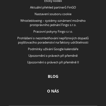
ROZCESTNÍK
KONTAKT
Fingo s.r.o., IČO: 29151091
Sídlo: Doudlebská 1699/5, 140 00 Praha 4-Nusle
Back office: Hodějovského 541 256 01 Benešov
E-mail:
info@fingo.cz
HYPOTÉKY
Hypoteční kalkulačka
Výpočet hypotéky podle příjmu
Refinancování hypotéky
Hypoteční poradenství
Vyplatí se mi hypotéka?