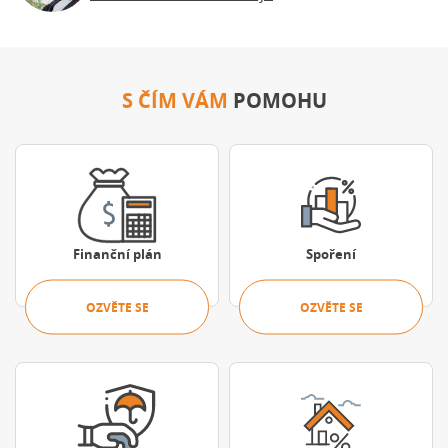
S ČÍM VÁM
POMOHU
Ozvěte se
Ozvěte se
Finanční plán
Spoření
OZVĚTE SE
OZVĚTE SE
Ozvěte se
Porovnat nabíd