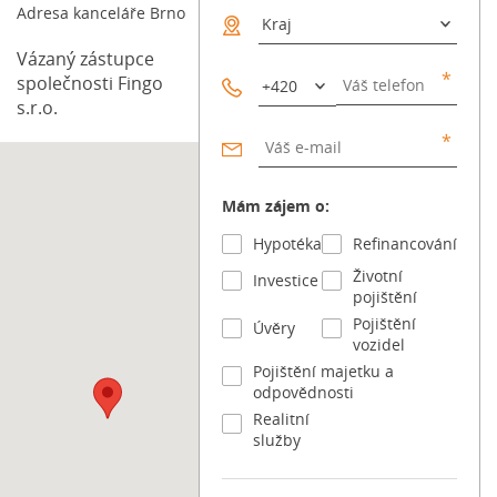
pojistka vám nepomůže, pokud dronem vyděláváte
Adresa kanceláře Brno
peníze. Fotíte domy pro realitku? Točíte svatby? Děláte
firemní […] Článek Dron s kamerou: Kdy vás zachrání
Vázaný zástupce
pojistka a co v práci raději nezkoušet? se nejdříve
společnosti Fingo
objevil na Blog FinGO.cz.
s.r.o.
Mám zájem o:
Hypotéka
Refinancování
Životní
Investice
pojištění
Pojištění
Úvěry
vozidel
Pojištění majetku a
odpovědnosti
Realitní
služby