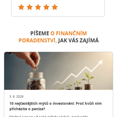
PÍŠEME
O FINANČNÍM
PORADENSTVÍ,
JAK VÁS ZAJÍMÁ
3. 8. 2026
10 nejčastějších mýtů o investování: Proč kvůli nim
přicházíte o peníze?
Možná jste to už také někdy slyšeli, nejčastěji