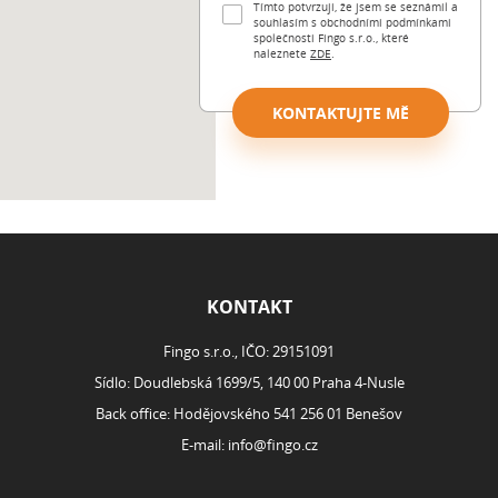
Tímto potvrzuji, že jsem se seznámil a
souhlasím s obchodními podmínkami
společnosti Fingo s.r.o., které
naleznete
ZDE
.
KONTAKTUJTE MĚ
ROZCESTNÍK
KONTAKT
Fingo s.r.o., IČO: 29151091
Sídlo: Doudlebská 1699/5, 140 00 Praha 4-Nusle
Back office: Hodějovského 541 256 01 Benešov
E-mail:
info@fingo.cz