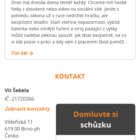
Dron má dneska doma téměř každý. Chceme mít hezké
100% hypotéky. Běžně financují do 70-80 % hodnoty
fotky z dovolené nebo video na sociální sítě. Jenže z
nemovitosti (u žadatelů do 36 let často až do 90 %).
pohledu zákona už v ruce nedržíte hračku, ale
Zbývající část musíte dofinancovat z vlastních úspor, […]
bezpilotní letadlo. Stačí vteřina nepozornosti, vybitá
Článek Jak na novou hypotéku: Celý proces krok za
baterka nebo silnější fučení a stroj padající z výšky
krokem se nejdříve objevil na Blog FinGO.cz.
může nadělat pěknou spoušť. Jak létat bezpečně, na co
si dát pozor v práci a kdy vám s placením škod pomůže
klasická „pojistka na blbost“? Podívali jsme se na
Číst dál
pravidla, která v roce 2026 platí v ČR i v unii. Jaké škody
dron nejčastěji způsobí? Když se dron vymkne kontrole,
obvykle z toho není jen pár škrábanců na plastu.
Pojišťovny nejčastěji řeší tyto tři situace: 🟠 Příklad z
KONTAKT
praxe: Stačí, aby dronu selhal motor nad parkovištěm.
Pád na kapotu zánovního SUV pak majitele vyjde klidně
Vít Šebela
na sto tisíc korun. Velké srovnání pojišťoven: Kdo dron
IČ: 21720266
kryje a kdo ne? U dronu můžete pojistit dvě věci: stroj
samotný (havarijní pojištění) a škody, které způsobíte
Zobrazit kontakty
Domluvte si
ostatním (odpovědnost). Pokud létáte jen pro radost s
menším dronem, může vás krýt vaše běžná pojistka
Vídeňská 11
schůzku
odpovědnosti („na blbost“). Každá pojišťovna to má ale
619 00
Brno-jih
jinak. ❗️ Důležité varování: Žádná běžná občanská
Česko