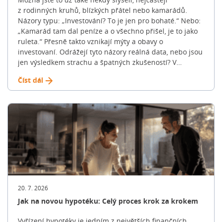
z rodinných kruhů, blízkých přátel nebo kamarádů.
Názory typu: „Investování? To je jen pro bohaté.“ Nebo:
„Kamarád tam dal peníze a o všechno přišel, je to jako
ruleta.“ Přesně takto vznikají mýty a obavy o
investovaní. Odrážejí tyto názory reálná data, nebo jsou
jen výsledkem strachu a špatných zkušeností? V
následujících řádcích si v tom uděláme jasno. Pojďme si
Číst dál
společně posvítit na 10 nejčastějších mýtů o investování
a ukázat si, jak realita vypadá doopravdy. „Jako
investiční specialista se s těmito tvrzeními potkávám
dnes a denně. Svět financí je bohužel opředen
spoustou mýtů, které v lidech vyvolávají strach. A
výsledek? Peníze nechávají ležet na běžných účtech
nebo spořících, kde je pomalu, ale jistě požírá inflace,“
zmiňuje David Pacoň, specialista na investice a DPS
FinGO. 1. Mýtus: Investování je jen pro bohaté Doby,
kdy byl akciový trh vyhrazen pánům v cylindrech, jsou
dávno pryč. Dnes můžete začít investovat doslova s pár
20. 7. 2026
stovkami měsíčně (např. od 200 Kč). Klíčem k úspěchu
Jak na novou hypotéku: Celý proces krok za krokem
totiž není jednorázový balík peněz, ale pravidelnost a
dostatečně dlouho časový horizont. I malá částka
Vyřízení hypotéky je jedním z největších finančních