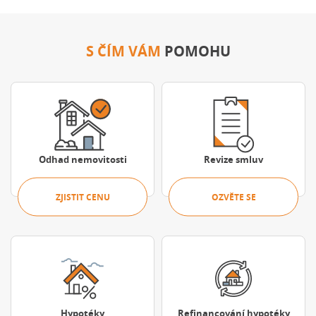
S ČÍM VÁM
POMOHU
Zjistit cenu
Ozvěte se
Odhad nemovitosti
Revize smluv
ZJISTIT CENU
OZVĚTE SE
Porovnat nabídky
Porovnat nabíd
Hypotéky
Refinancování hypotéky