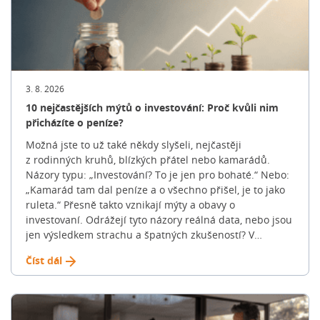
3. 8. 2026
10 nejčastějších mýtů o investování: Proč kvůli nim
přicházíte o peníze?
Možná jste to už také někdy slyšeli, nejčastěji
z rodinných kruhů, blízkých přátel nebo kamarádů.
Názory typu: „Investování? To je jen pro bohaté.“ Nebo:
„Kamarád tam dal peníze a o všechno přišel, je to jako
ruleta.“ Přesně takto vznikají mýty a obavy o
investovaní. Odrážejí tyto názory reálná data, nebo jsou
jen výsledkem strachu a špatných zkušeností? V
následujících řádcích si v tom uděláme jasno. Pojďme si
Číst dál
společně posvítit na 10 nejčastějších mýtů o investování
a ukázat si, jak realita vypadá doopravdy. „Jako
investiční specialista se s těmito tvrzeními potkávám
dnes a denně. Svět financí je bohužel opředen