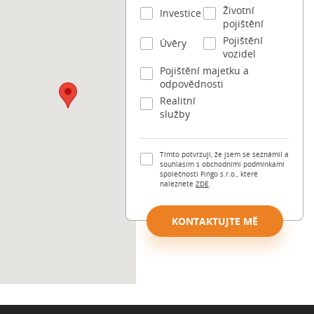
Životní
Investice
pojištění
Pojištění
Úvěry
vozidel
Pojištění majetku a
odpovědnosti
Realitní
služby
Tímto potvrzuji, že jsem se seznámil a
souhlasím s obchodními podmínkami
společnosti Fingo s.r.o., které
naleznete
ZDE
.
KONTAKTUJTE MĚ