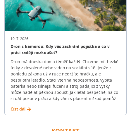
získali reálný přehled o cenách v dané lokalitě. 👉 Na
jak vysokou hypotéku dosáhnete zjistíte pomocí naší
hypoteční kalkulačky 2. Výběr nemovitosti: Jak si
správně vybrat? Jakmile máte jasno ve svých finančních
možnostech, začíná fáze hledání. Promyslete si klíčové
parametry: 💡 Tip: Hledání konkrétního bydlení může
trvat týdny i měsíce. Nespěchejte a projděte si více
10. 7. 2026
nabídek na trhu, abyste získali reálný přehled o cenách
Dron s kamerou: Kdy vás zachrání pojistka a co v
v dané lokalitě. 3. Nezávazné ověření výše hypotéky:
práci raději nezkoušet?
Kolik si můžete dovolit? Banky standardně neposkytují
Dron má dneska doma téměř každý. Chceme mít hezké
100% hypotéky. Běžně financují do 70-80 % hodnoty
fotky z dovolené nebo video na sociální sítě. Jenže z
nemovitosti (u žadatelů do 36 let často až do 90 %).
pohledu zákona už v ruce nedržíte hračku, ale
Zbývající část musíte dofinancovat z vlastních úspor, […]
bezpilotní letadlo. Stačí vteřina nepozornosti, vybitá
Článek Jak na novou hypotéku: Celý proces krok za
baterka nebo silnější fučení a stroj padající z výšky
krokem se nejdříve objevil na Blog FinGO.cz.
může nadělat pěknou spoušť. Jak létat bezpečně, na co
si dát pozor v práci a kdy vám s placením škod pomůže
klasická „pojistka na blbost“? Podívali jsme se na
Číst dál
pravidla, která v roce 2026 platí v ČR i v unii. Jaké škody
dron nejčastěji způsobí? Když se dron vymkne kontrole,
obvykle z toho není jen pár škrábanců na plastu.
Pojišťovny nejčastěji řeší tyto tři situace: 🟠 Příklad z
KONTAKT