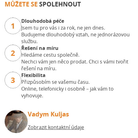
MŮŽETE SE
SPOLEHNOUT
Dlouhodobá péče
1
Jsem tu pro vás i za rok, ne jen dnes.
Budujeme dlouhodobý vztah, ne jednorázovou
službu.
Řešení na míru
2
Hledáme cestu společně.
Nechci vám jen něco prodat. Chci s vámi tvořit
řešení na míru.
Flexibilita
3
Přizpůsobím se vašemu času.
Online, telefonicky i osobně – jak vám to
vyhovuje.
Vadym Kuljas
Zobrazit kontaktní údaje