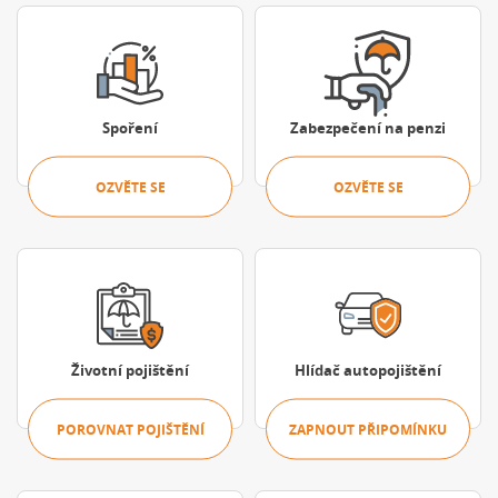
Ozvěte se
Ozvěte se
Spoření
Zabezpečení na penzi
OZVĚTE SE
OZVĚTE SE
Porovnat pojištění
Zapnout připo
Životní pojištění
Hlídač autopojištění
POROVNAT POJIŠTĚNÍ
ZAPNOUT PŘIPOMÍNKU