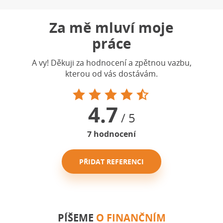
Za mě mluví moje
práce
A vy! Děkuji za hodnocení a zpětnou vazbu,
kterou od vás dostávám.
4.7
/ 5
7
hodnocení
PŘIDAT REFERENCI
PÍŠEME
O FINANČNÍM