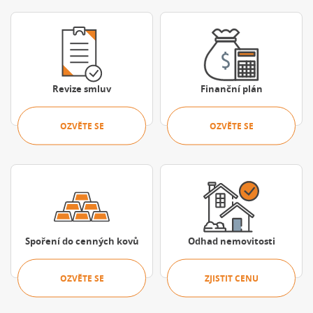
Ozvěte se
Ozvěte se
Revize smluv
Finanční plán
OZVĚTE SE
OZVĚTE SE
Ozvěte se
Zjistit cenu
Spoření do cenných kovů
Odhad nemovitosti
OZVĚTE SE
ZJISTIT CENU