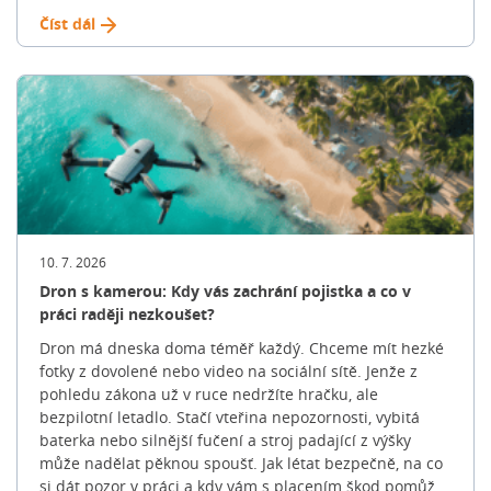
Než se pustíte do prohlídek nemovitostí, je potřeba
Číst dál
zhodnotit váš aktuální finanční zdraví. Určitě si přečtěte
náš článek na téma: Hypotéka v manželství. 💡 Tip:
Hledání konkrétního bydlení může trvat týdny i měsíce.
Nespěchejte a projděte si více nabídek na trhu, abyste
získali reálný přehled o cenách v dané lokalitě. 👉 Na
jak vysokou hypotéku dosáhnete zjistíte pomocí naší
hypoteční kalkulačky 2. Výběr nemovitosti: Jak si
správně vybrat? Jakmile máte jasno ve svých finančních
možnostech, začíná fáze hledání. Promyslete si klíčové
parametry: 💡 Tip: Hledání konkrétního bydlení může
trvat týdny i měsíce. Nespěchejte a projděte si více
10. 7. 2026
nabídek na trhu, abyste získali reálný přehled o cenách
Dron s kamerou: Kdy vás zachrání pojistka a co v
v dané lokalitě. 3. Nezávazné ověření výše hypotéky:
práci raději nezkoušet?
Kolik si můžete dovolit? Banky standardně neposkytují
Dron má dneska doma téměř každý. Chceme mít hezké
100% hypotéky. Běžně financují do 70-80 % hodnoty
fotky z dovolené nebo video na sociální sítě. Jenže z
nemovitosti (u žadatelů do 36 let často až do 90 %).
pohledu zákona už v ruce nedržíte hračku, ale
Zbývající část musíte dofinancovat z vlastních úspor, […]
bezpilotní letadlo. Stačí vteřina nepozornosti, vybitá
Článek Jak na novou hypotéku: Celý proces krok za
baterka nebo silnější fučení a stroj padající z výšky
krokem se nejdříve objevil na Blog FinGO.cz.
může nadělat pěknou spoušť. Jak létat bezpečně, na co
si dát pozor v práci a kdy vám s placením škod pomůže