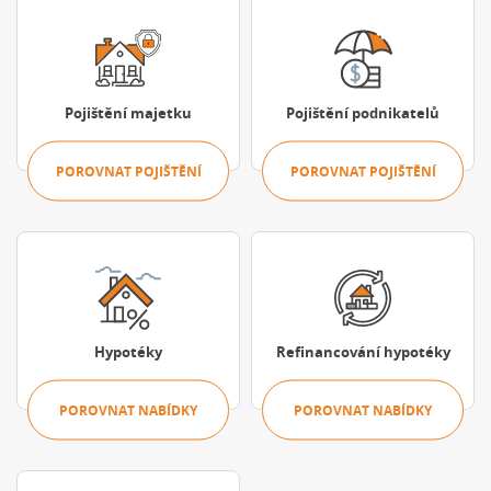
Porovnat pojištění
Porovnat pojišt
Pojištění majetku
Pojištění podnikatelů
POROVNAT POJIŠTĚNÍ
POROVNAT POJIŠTĚNÍ
Porovnat nabídky
Porovnat nabíd
Hypotéky
Refinancování hypotéky
POROVNAT NABÍDKY
POROVNAT NABÍDKY
Porovnat možnosti