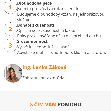
Dlouhodobá péče
1
Jsem tu pro vás i za rok, ne jen dnes.
Budujeme dlouhodobý vztah, ne jednorázovou
službu.
Bohaté zkušenosti
2
Opírám se o zkušenosti a fakta.
Roky praxe, ověřené nástroje, přehled o trhu.
Srozumitelnost
3
Vysvětluji jednoduše a jasně.
Abyste se mohli rozhodnout s klidem a jistotou.
Ing. Lenka Žáková
Zobrazit kontaktní údaje
S ČÍM VÁM
POMOHU