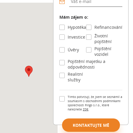
Mám zájem o:
Hypotéka
Refinancování
Životní
Investice
pojištění
Pojištění
Úvěry
vozidel
Pojištění majetku a
odpovědnosti
Realitní
služby
Tímto potvrzuji, že jsem se seznámil a
souhlasím s obchodními podmínkami
společnosti Fingo s.r.o., které
naleznete
ZDE
.
KONTAKTUJTE MĚ