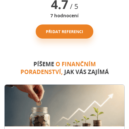
4.7
/ 5
7
hodnocení
PŘIDAT REFERENCI
PÍŠEME
O FINANČNÍM
PORADENSTVÍ,
JAK VÁS ZAJÍMÁ