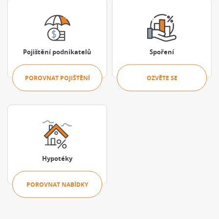
Porovnat pojištění
Ozvěte se
Pojištění podnikatelů
Spoření
POROVNAT POJIŠTĚNÍ
OZVĚTE SE
Porovnat nabídky
Hypotéky
POROVNAT NABÍDKY