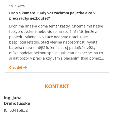
parametry: 💡 Tip: Hledání konkrétního bydlení může
trvat týdny i měsíce. Nespěchejte a projděte si více
10. 7. 2026
nabídek na trhu, abyste získali reálný přehled o cenách
Dron s kamerou: Kdy vás zachrání pojistka a co v
v dané lokalitě. 3. Nezávazné ověření výše hypotéky:
práci raději nezkoušet?
Kolik si můžete dovolit? Banky standardně neposkytují
Dron má dneska doma téměř každý. Chceme mít hezké
100% hypotéky. Běžně financují do 70-80 % hodnoty
fotky z dovolené nebo video na sociální sítě. Jenže z
nemovitosti (u žadatelů do 36 let často až do 90 %).
pohledu zákona už v ruce nedržíte hračku, ale
Zbývající část musíte dofinancovat z vlastních úspor, […]
bezpilotní letadlo. Stačí vteřina nepozornosti, vybitá
Článek Jak na novou hypotéku: Celý proces krok za
baterka nebo silnější fučení a stroj padající z výšky
krokem se nejdříve objevil na Blog FinGO.cz.
může nadělat pěknou spoušť. Jak létat bezpečně, na co
si dát pozor v práci a kdy vám s placením škod pomůže
klasická „pojistka na blbost“? Podívali jsme se na
Číst dál
pravidla, která v roce 2026 platí v ČR i v unii. Jaké škody
dron nejčastěji způsobí? Když se dron vymkne kontrole,
obvykle z toho není jen pár škrábanců na plastu.
Pojišťovny nejčastěji řeší tyto tři situace: 🟠 Příklad z
KONTAKT
praxe: Stačí, aby dronu selhal motor nad parkovištěm.
Pád na kapotu zánovního SUV pak majitele vyjde klidně
Ing. Jana
na sto tisíc korun. Velké srovnání pojišťoven: Kdo dron
Drahotušská
kryje a kdo ne? U dronu můžete pojistit dvě věci: stroj
IČ: 63416832
samotný (havarijní pojištění) a škody, které způsobíte