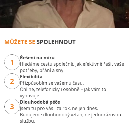
MŮŽETE SE
SPOLEHNOUT
Řešení na míru
1
Hledáme cestu společně, jak efektivně řešit vaše
potřeby, přání a sny.
Flexibilita
2
Přizpůsobím se vašemu času.
Online, telefonicky i osobně – jak vám to
vyhovuje.
Dlouhodobá péče
3
Jsem tu pro vás i za rok, ne jen dnes.
Budujeme dlouhodobý vztah, ne jednorázovou
službu.