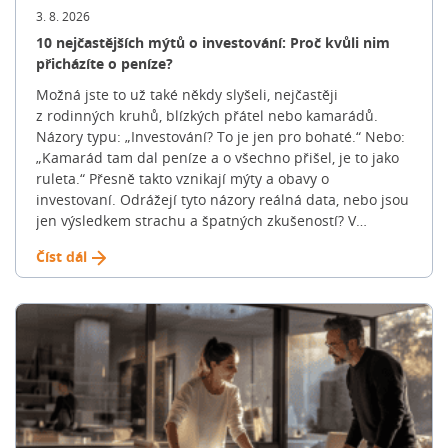
3. 8. 2026
10 nejčastějších mýtů o investování: Proč kvůli nim
přicházíte o peníze?
Možná jste to už také někdy slyšeli, nejčastěji
z rodinných kruhů, blízkých přátel nebo kamarádů.
Názory typu: „Investování? To je jen pro bohaté.“ Nebo:
„Kamarád tam dal peníze a o všechno přišel, je to jako
ruleta.“ Přesně takto vznikají mýty a obavy o
investovaní. Odrážejí tyto názory reálná data, nebo jsou
jen výsledkem strachu a špatných zkušeností? V
následujících řádcích si v tom uděláme jasno. Pojďme si
Číst dál
společně posvítit na 10 nejčastějších mýtů o investování
a ukázat si, jak realita vypadá doopravdy. „Jako
investiční specialista se s těmito tvrzeními potkávám
dnes a denně. Svět financí je bohužel opředen
spoustou mýtů, které v lidech vyvolávají strach. A
výsledek? Peníze nechávají ležet na běžných účtech
nebo spořících, kde je pomalu, ale jistě požírá inflace,“
zmiňuje David Pacoň, specialista na investice a DPS
FinGO. 1. Mýtus: Investování je jen pro bohaté Doby,