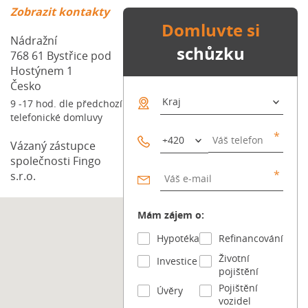
ostatním (odpovědnost). Pokud létáte jen pro radost s
Zobrazit kontakty
menším dronem, může vás krýt vaše běžná pojistka
Domluvte si
odpovědnosti („na blbost“). Každá pojišťovna to má ale
Nádražní
schůzku
jinak. ❗️ Důležité varování: Žádná běžná občanská
768 61
Bystřice pod
pojistka vám nepomůže, pokud dronem vyděláváte
Hostýnem 1
peníze. Fotíte domy pro realitku? Točíte svatby? Děláte
Česko
firemní […] Článek Dron s kamerou: Kdy vás zachrání
9 -17 hod. dle předchozí
pojistka a co v práci raději nezkoušet? se nejdříve
telefonické domluvy
objevil na Blog FinGO.cz.
Vázaný zástupce
společnosti Fingo
s.r.o.
Mám zájem o:
Hypotéka
Refinancování
Životní
Investice
pojištění
Pojištění
Úvěry
vozidel