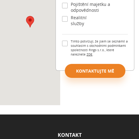
Pojištění majetku a
odpovědnosti
Realitní
služby
Tímto potvrzuji, že jsem se seznámil a
souhlasím s obchodními podmínkami
společnosti Fingo s.r.o., které
naleznete
ZDE
.
KONTAKTUJTE MĚ
ROZCESTNÍK
KONTAKT