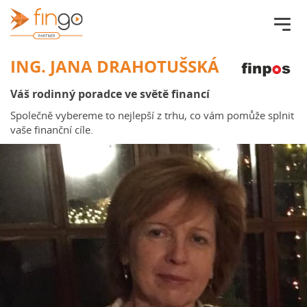
Fingo.cz
ING. JANA DRAHOTUŠSKÁ
Váš rodinný poradce ve světě financí
Společně vybereme to nejlepší z trhu, co vám pomůže splnit
vaše finanční cíle.