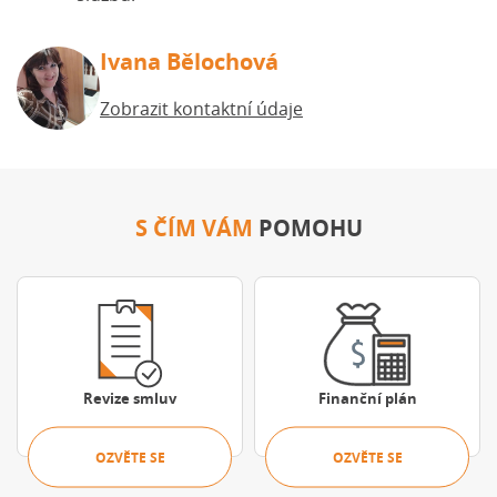
Ivana Bělochová
Zobrazit kontaktní údaje
S ČÍM VÁM
POMOHU
Ozvěte se
Ozvěte se
Revize smluv
Finanční plán
OZVĚTE SE
OZVĚTE SE