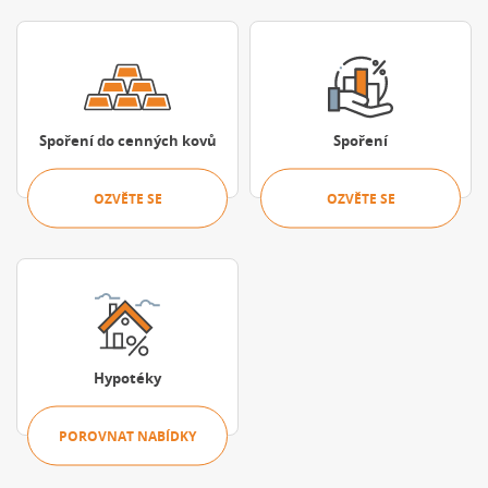
Ozvěte se
Ozvěte se
Spoření do cenných kovů
Spoření
OZVĚTE SE
OZVĚTE SE
Porovnat nabídky
Hypotéky
POROVNAT NABÍDKY