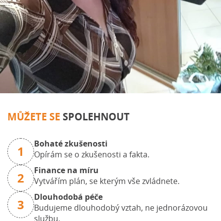
MŮŽETE SE
SPOLEHNOUT
Bohaté zkušenosti
1
Opírám se o zkušenosti a fakta.
Finance na míru
2
Vytvářím plán, se kterým vše zvládnete.
Dlouhodobá péče
3
Budujeme dlouhodobý vztah, ne jednorázovou
službu.