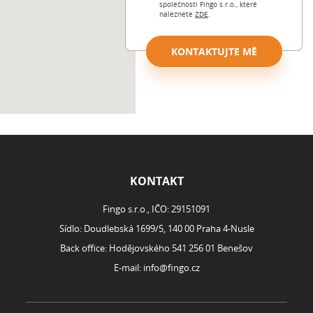
společnosti Fingo s.r.o., které
naleznete
ZDE
.
KONTAKTUJTE MĚ
ROZCESTNÍK
KONTAKT
Fingo s.r.o., IČO: 29151091
Sídlo: Doudlebská 1699/5, 140 00 Praha 4-Nusle
Back office: Hodějovského 541 256 01 Benešov
E-mail:
info@fingo.cz