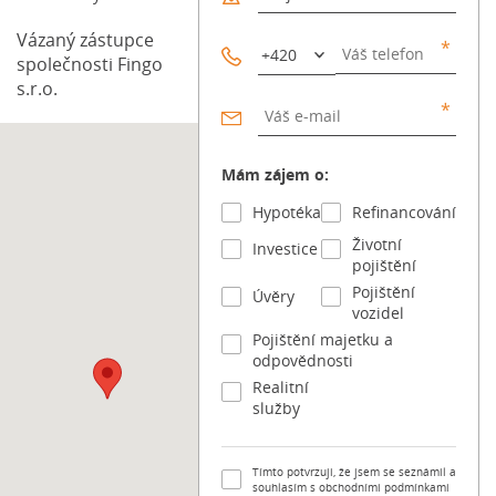
firemní […] Článek Dron s kamerou: Kdy vás zachrání
pojistka a co v práci raději nezkoušet? se nejdříve
Vázaný zástupce
objevil na Blog FinGO.cz.
společnosti Fingo
s.r.o.
Mám zájem o:
Hypotéka
Refinancování
Životní
Investice
pojištění
Pojištění
Úvěry
vozidel
Pojištění majetku a
odpovědnosti
Realitní
služby
Tímto potvrzuji, že jsem se seznámil a
souhlasím s obchodními podmínkami