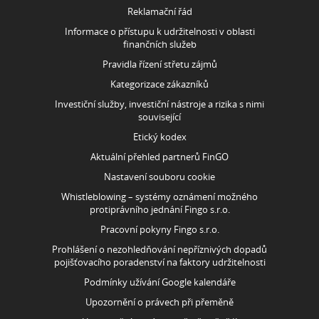
Tímto potvrzuji, že jsem se seznámil a souhlasím s obchodními
podmínkami společnosti Fingo s.r.o., které naleznete
ZDE
.
KONTAKTUJTE MĚ
ROZCESTNÍK
KONTAKT
Fingo s.r.o., IČO: 29151091
Sídlo: Doudlebská 1699/5, 140 00 Praha 4-Nusle
Back office: Hodějovského 541 256 01 Benešov
E-mail:
info@fingo.cz
HYPOTÉKY