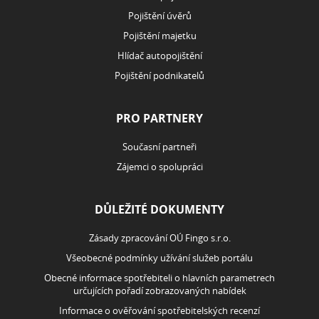
ostatním (odpovědnost). Pokud létáte jen pro radost s
menším dronem, může vás krýt vaše běžná pojistka
odpovědnosti („na blbost“). Každá pojišťovna to má ale
jinak. ❗️ Důležité varování: Žádná běžná občanská
pojistka vám nepomůže, pokud dronem vyděláváte
peníze. Fotíte domy pro realitku? Točíte svatby? Děláte
firemní […] Článek Dron s kamerou: Kdy vás zachrání
pojistka a co v práci raději nezkoušet? se nejdříve
objevil na Blog FinGO.cz.
Mám zájem o:
Hypotéka
Refinancování
Investice
Životní pojištění
Úvěry
Pojištění vozidel
Pojištění majetku a odpovědnosti
Realitní služby