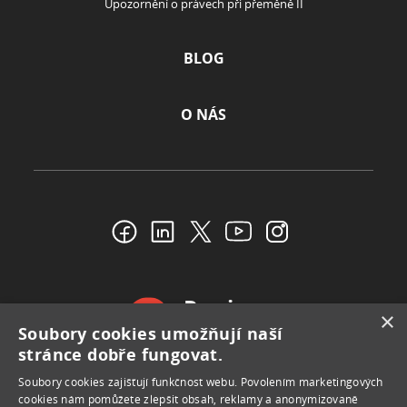
Hypoteční kalkulačka
Výpočet hypotéky podle příjmu
Refinancování hypotéky
Hypoteční poradenství
Vyplatí se mi hypotéka?
INVESTICE
Investiční kalkulačka
REALITY
Odhad nemovitosti
×
Soubory cookies umožňují naší
stránce dobře fungovat.
POJIŠTĚNÍ
Soubory сookies zajišťují funkčnost webu. Povolením marketingových
Životní pojištění
cookies nám pomůžete zlepšit obsah, reklamy a anonymizovaně