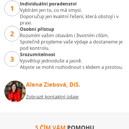
Individuální poradenství
1
Vybírám jen to, co má smysl.
Doporučuji jen kvalitní řešení, která obstojí i v
praxi.
Osobní přístup
2
Rozumím vašim obavám i životním cílům.
Společně projdeme vaše výdaje a dostaneme je
pod kontrolu.
Srozumitelnost
3
Vysvětluji jednoduše a jasně.
Abyste se mohli rozhodnout s klidem a jistotou.
Alena Ziebová, DiS.
Zobrazit kontaktní údaje
S ČÍM VÁM
POMOHU