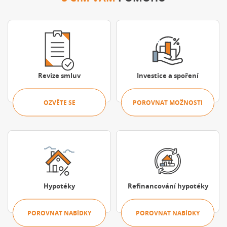
Ozvěte se
Porovnat možn
Revize smluv
Investice a spoření
OZVĚTE SE
POROVNAT MOŽNOSTI
Porovnat nabídky
Porovnat nabíd
Hypotéky
Refinancování hypotéky
POROVNAT NABÍDKY
POROVNAT NABÍDKY