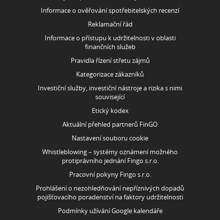
Tímto potvrzuji, že jsem se seznámil a souhlasím s obchodními
podmínkami společnosti Fingo s.r.o., které naleznete
ZDE
.
KONTAKTUJTE MĚ
ROZCESTNÍK
KONTAKT
Fingo s.r.o., IČO: 29151091
Sídlo: Doudlebská 1699/5, 140 00 Praha 4-Nusle
Back office: Hodějovského 541 256 01 Benešov
E-mail:
info@fingo.cz