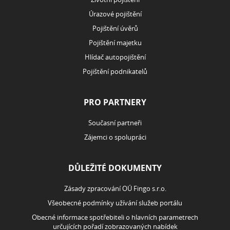
kryje a kdo ne? U dronu můžete pojistit dvě věci: stroj
Domluvte si
schůzku
samotný (havarijní pojištění) a škody, které způsobíte
ostatním (odpovědnost). Pokud létáte jen pro radost s
menším dronem, může vás krýt vaše běžná pojistka
odpovědnosti („na blbost“). Každá pojišťovna to má ale
jinak. ❗️ Důležité varování: Žádná běžná občanská
pojistka vám nepomůže, pokud dronem vyděláváte
peníze. Fotíte domy pro realitku? Točíte svatby? Děláte
firemní […] Článek Dron s kamerou: Kdy vás zachrání
pojistka a co v práci raději nezkoušet? se nejdříve
objevil na Blog FinGO.cz.
Mám zájem o:
Hypotéka
Refinancování
Investice
Životní pojištění
Úvěry
Pojištění vozidel
Pojištění majetku a odpovědnosti
Realitní služby