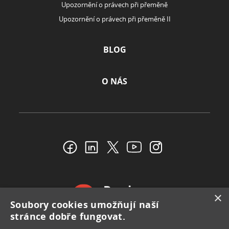
HYPOTÉKY
Hypoteční kalkulačka
Výpočet hypotéky podle příjmu
Refinancování hypotéky
Hypoteční poradenství
Vyplatí se mi hypotéka?
INVESTICE
Investiční kalkulačka
REALITY
Odhad nemovitosti
×
Soubory cookies umožňují naší
stránce dobře fungovat.
POJIŠTĚNÍ