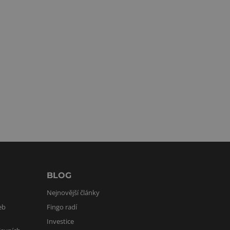
BLOG
Nejnovější články
eb
Fingo radí
Investice