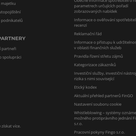
Obecné informace spotřebiteli o h
í majetku
parametrech určujících pořadí
zobrazovaných nabídek
utopojištění
Informace o ověřování spotřebite
í podnikatelů
recenzí
Reklamační řád
PARTNERY
Informace o přístupu k udržitelnos
v oblasti finančních služeb
 partneři
Pravidla řízení střetu zájmů
o spolupráci
Kategorizace zákazníků
Investiční služby, investiční nástro
rizika s nimi související
Etický kodex
Aktuální přehled partnerů FinGO
Nastavení souboru cookie
Whistleblowing – systémy oznáme
možného protiprávního jednání F
s.r.o.
získat více.
Pracovní pokyny Fingo s.r.o.