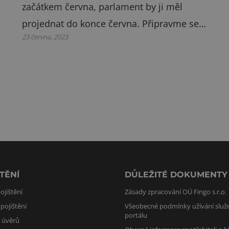
začátkem června, parlament by ji měl
projednat do konce června. Připravme se…
23 června, 2023
TĚNÍ
DŮLEŽITÉ DOKUMENTY
ojištění
Zásady zpracování OÚ Fingo s.r.o.
pojištění
Všeobecné podmínky užívání služ
portálu
í úvěrů