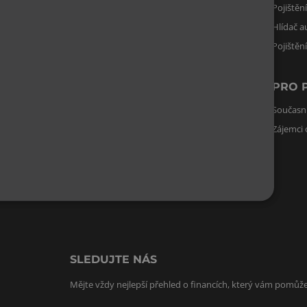
Hypoteční poradenství
Pojištěn
Vyplatí se mi hypotéka?
Hlídač a
Pojištěn
INVESTICE
PRO 
Investiční kalkulačka
Současní
Zájemci 
REALITY
Odhad nemovitosti
SLEDUJTE NÁS
Mějte vždy nejlepší přehled o financích, který vám pomůže 