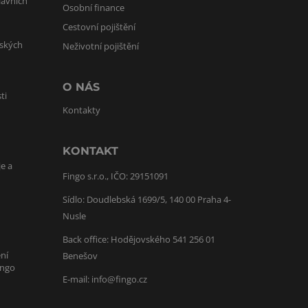
lavních
Osobní finance
Cestovní pojištění
lských
Neživotní pojištění
O NÁS
ti
Kontakty
KONTAKT
je a
Fingo s.r.o., IČO: 29151091
Sídlo: Doudlebská 1699/5, 140 00 Praha 4-
Nusle
Back office: Hodějovského 541 256 01
ní
Benešov
ingo
E-mail:
info@fingo.cz