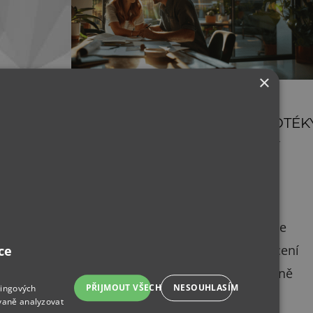
×
HYPOTÉKY
PŘEDČASNÉ SPLACENÍ HYPOTÉK
NEBO REFINANCOVÁNÍ
Vstupuje v platnost nový zákon o
spotřebitelském úvěru, který přinese
zásadní změny pro předčasné splacení
ce
hypotéky. Tyto změny mohou výrazně
PŘIJMOUT VŠECHNO
NESOUHLASÍM
tingových
ovlivnit vaše finanční plány, pokud
vaně analyzovat