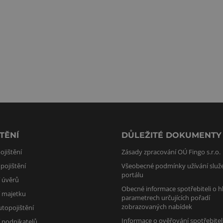
TĚNÍ
DŮLEŽITÉ DOKUMENTY
ojištění
Zásady zpracování OÚ Fingo s.r.o.
pojištění
Všeobecné podmínky užívání služ
portálu
í úvěrů
Obecné informace spotřebiteli o h
í majetku
parametrech určujících pořadí
zobrazovaných nabídek
utopojištění
Informace o ověřování spotřebite
í podnikatelů