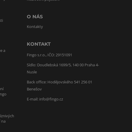
O NÁS
ti
Kontakty
KONTAKT
je a
Fingo s.r.o., IČO: 29151091
Sídlo: Doudlebská 1699/5, 140 00 Praha 4-
Nusle
Back office: Hodějovského 541 256 01
ní
Benešov
ingo
E-mail:
info@fingo.cz
íznivých
í na