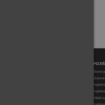
27 září, 2023
Rozcestník
HYPOTÉKY
POJIŠ
Hypoteční kalkulačka
Životní p
Výpočet hypotéky podle příjmu
Úrazové 
Refinancování hypotéky
Pojištěn
Hypoteční poradenství
Pojištěn
Vyplatí se mi hypotéka?
Hlídač a
Pojištěn