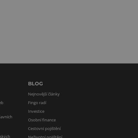
BLOG
Nejnovější články
eb
Fingo radí
Investice
lavních
Osobní finance
Cestovní pojištění
lských
Neživotní pojištění