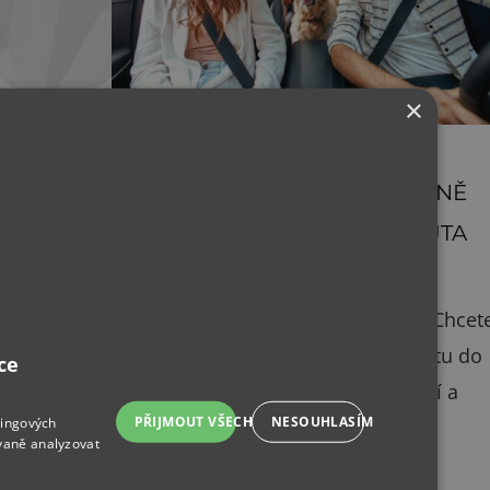
×
NEŽIVOTNÍ POJIŠTĚNÍ
JAK NA KVALITNÍ A SPRÁVNĚ
NASTAVENÉ POJIŠTĚNÍ AUTA
Jezdíte autem k moři nebo do Alp? Chcet
si být jistí, že je vaše vozidlo na cestu do
ce
zahraničí dobře připravené? Kvalitní a
PŘIJMOUT VŠECHNO
NESOUHLASÍM
tingových
správně nastavené pojištění auta je
vaně analyzovat
zárukou toho, že…