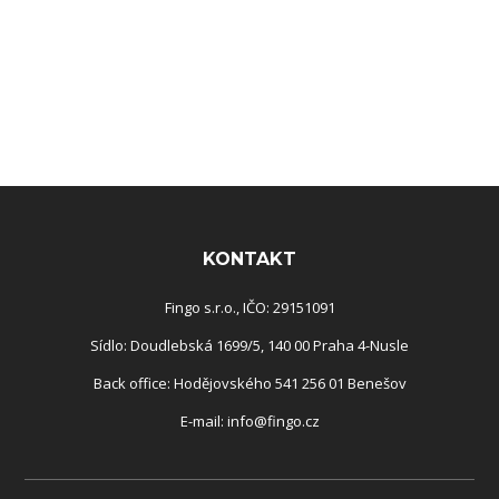
Rozcestník
KONTAKT
Fingo s.r.o., IČO: 29151091
Sídlo: Doudlebská 1699/5, 140 00 Praha 4-Nusle
Back office: Hodějovského 541 256 01 Benešov
E-mail:
info@fingo.cz