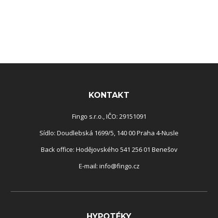
Rozcestník
KONTAKT
Fingo s.r.o., IČO: 29151091
Sídlo: Doudlebská 1699/5, 140 00 Praha 4-Nusle
Back office: Hodějovského 541 256 01 Benešov
E-mail:
info@fingo.cz
HYPOTÉKY