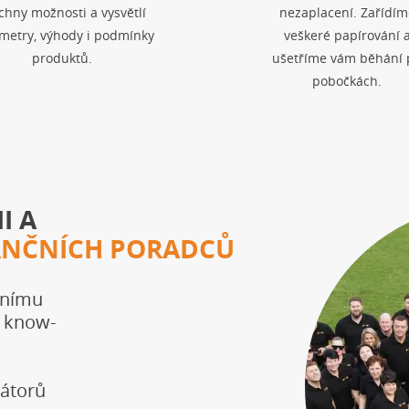
chny možnosti a vysvětlí
nezaplacení. Zařídím
metry, výhody i podmínky
veškeré papírování 
produktů.
ušetříme vám běhání 
pobočkách.
I A
ANČNÍCH PORADCŮ
tnímu
o know-
mátorů