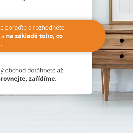
e poraďte a rozhodněte
 a
na základě toho, co
.
lý obchod dotáhnete až
rovnejte, zařídíme.