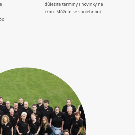
e
důležité termíny i novinky na
a
trhu. Můžete se spolehnout.
po