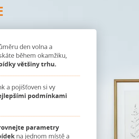
E
růměru den volna a
ískáte během okamžiku,
bídky většiny trhu.
k a pojišťoven si vy
ejlepšími podmínkami
rovnejte parametry
bídek
na jednom místě a