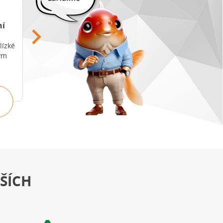
ní
Odhad nemovitosti
Refinancování
hypotéky
lízké
Spočítejte si cenu
ým
nemovitosti na prodej za
Zajistěte si nízký úrok
minutu.
hned a na dlouhá léta.
POROVNAT
ZJISTIT CENU
NABÍDKY
ŠÍCH