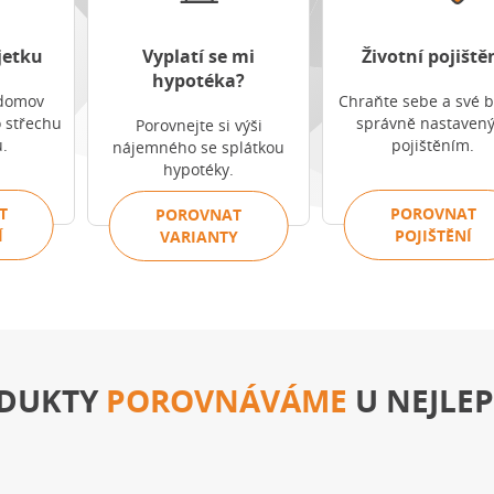
jetku
Vyplatí se mi
Životní pojiště
hypotéka?
domov
Chraňte sebe a své b
o střechu
správně nastaven
Porovnejte si výši
.
pojištěním.
nájemného se splátkou
hypotéky.
T
POROVNAT
POROVNAT
Í
POJIŠTĚNÍ
VARIANTY
DUKTY
POROVNÁVÁME
U NEJLEP