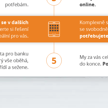
potřebám.
online.
se v dalších
Komplexně s
erte si řešení
se svobodně
eální pro vás.
potřebujete
ta pro banku
My za vás ce
5
rý vše oběhá,
do konce.
Po
řídí a sežene.