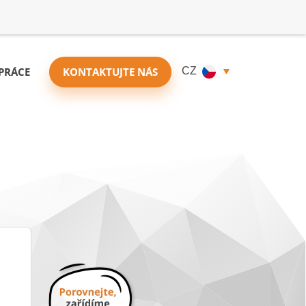
PRÁCE
KONTAKTUJTE NÁS
CZ
Zjistit cenu
Porovnat nabídky