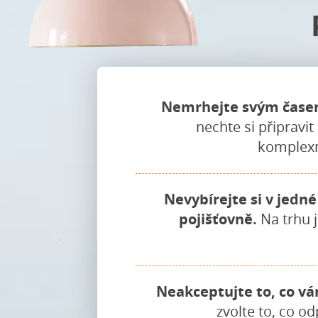
Nemrhejte svým čase
nechte si připravi
komplexn
Nevybírejte si v jedn
pojišťovně.
Na trhu j
Neakceptujte to, co vá
zvolte to, co o