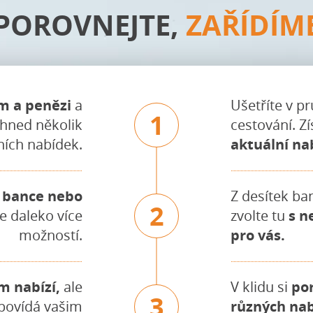
POROVNEJTE,
ZAŘÍDÍM
m a penězi
a
Ušetříte v p
1
t hned několik
cestování. Z
ích nabídek.
aktuální na
é bance nebo
Z desítek ban
2
e daleko více
zvolte tu
s n
možností.
pro vás.
m nabízí,
ale
V klidu si
po
3
dpovídá vašim
různých na