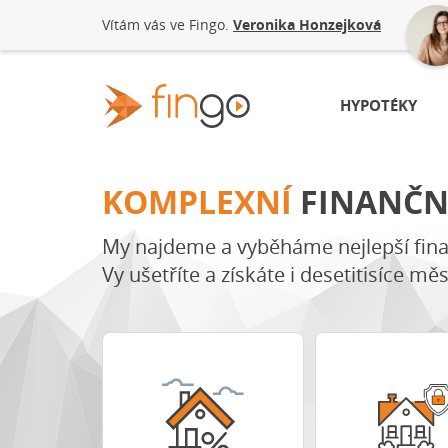
Vítám vás ve Fingo.
Veronika Honzejková
Fingo.cz
HYPOTÉKY
KOMPLEXNÍ
FINANČN
My najdeme a vyběháme nejlepší fina
Vy ušetříte a získáte i desetitisíce mě
tění
Porovnat nabídky
Porovnat pojištěn