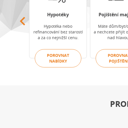
odnikatelů
Hypotéky
Pojištění ma
e podnikání
Hypotéka nebo
Máte dům/byt/
ekanými
refinancování bez starostí
a nechcete přijít 
tmi.
a za co nejnižší cenu.
nad hlavou
VNAT
POROVNAT
POROVNA
TĚNÍ
NABÍDKY
POJIŠTĚN
PRO