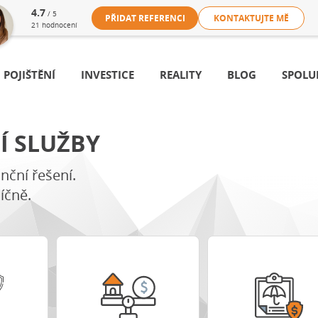
4.7
/ 5
PŘIDAT REFERENCI
KONTAKTUJTE MĚ
21
hodnocení
POJIŠTĚNÍ
INVESTICE
REALITY
BLOG
SPOLU
Í SLUŽBY
nční řešení.
síčně.
í
Porovnat varianty
Porovnat pojištění