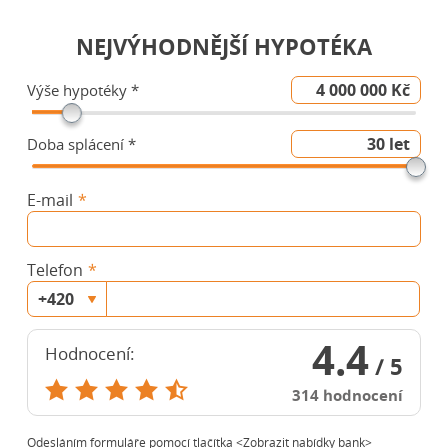
NEJVÝHODNĚJŠÍ HYPOTÉKA
Výše hypotéky *
Doba splácení *
E-mail
Telefon
4.4
Hodnocení:
/ 5
314
hodnocení
Odesláním formuláře pomocí tlačítka <Zobrazit nabídky bank>